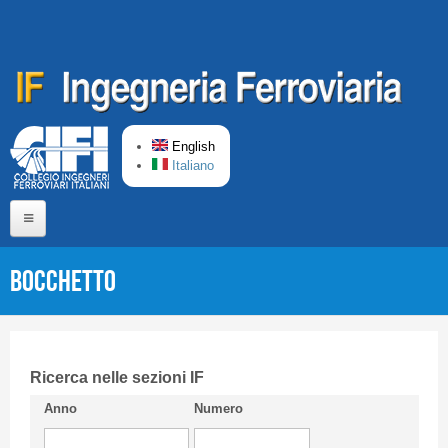
Skip to main content
English
Italiano
Home
BOCCHETTO
About us
Editorial Board
Short presentation CIFI
Ricerca nelle sezioni IF
Anno
Numero
Guideline