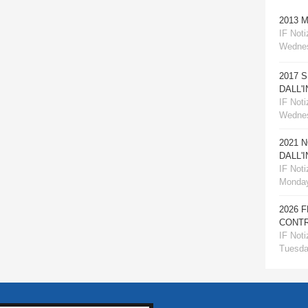
2013 
IF Notiz
Wednes
2017 
DALL'
IF Notiz
Wednes
2021 
DALL'
IF Notiz
Monday
2026 
CONTR
IF Notiz
Tuesday