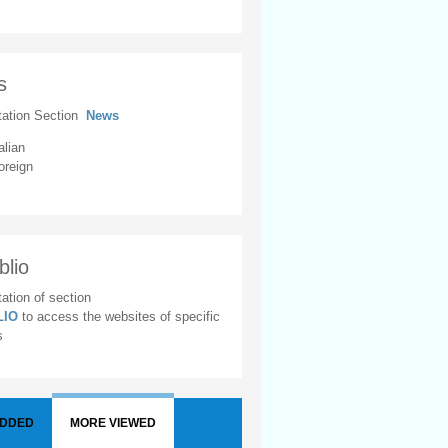
s
tation Section
News
alian
oreign
blio
ation of section
BLIO
to access the websites of specific
s
ADDED
MORE VIEWED