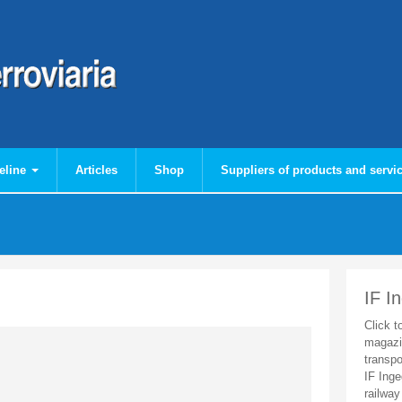
eline
Articles
Shop
Suppliers of products and servi
IF I
Click t
magazi
transpo
IF Inge
railway