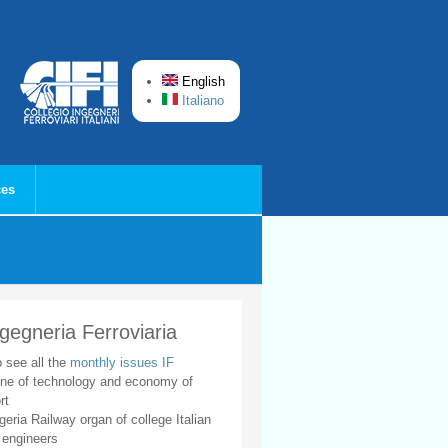
English
Italiano
ces
ngegneria Ferroviaria
o see all the
monthly issues IF
ne of technology and economy of
rt
geria Railway organ of college Italian
 engineers