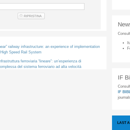
New
Consul
It
inear” railway infrastructure: an experience of implementation
F
e High Speed Rail System
frastruttura ferroviaria “lineare”: un’esperienza di
mplessa del sistema ferroviario ad alta velocità
IF Bi
Consult
IF BI
journal
LAST 