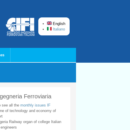
English
Italiano
ces
ngegneria Ferroviaria
o see all the
monthly issues IF
ne of technology and economy of
rt
geria Railway organ of college Italian
 engineers