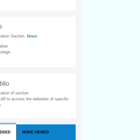
s
tation Section
News
alian
oreign
blio
ation of section
BLIO
to access the websites of specific
s
ADDED
MORE VIEWED