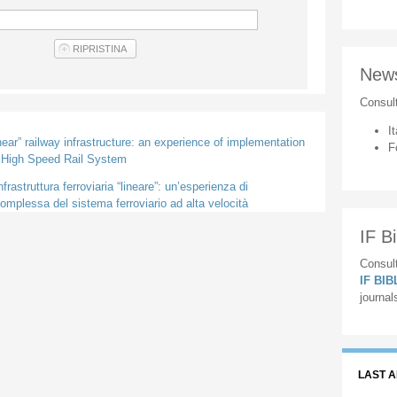
New
Consul
It
inear” railway infrastructure: an experience of implementation
F
e High Speed Rail System
frastruttura ferroviaria “lineare”: un’esperienza di
mplessa del sistema ferroviario ad alta velocità
IF Bi
Consult
IF BI
journal
LAST 