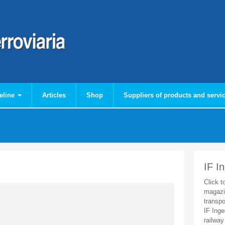
eline
Articles
Shop
Suppliers of products and servi
IF I
Click t
magazi
transpo
IF Inge
railway