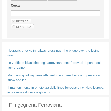
Guideline for authors
Cerca
Privacy & Policy
Articles
Shop
Suppliers of products and services
Hydraulic checks in railway crossings: the bridge over the Esino
river
Le verifiche idrauliche negli attraversamenti ferroviari: il ponte sul
fiume Esino
Maintaining railway lines efficient in northern Europe in presence of
snow and ice
Il mantenimento in efficienza delle linee ferroviarie nel Nord Europa
in presenza di neve e ghiaccio
IF Ingegneria Ferroviaria