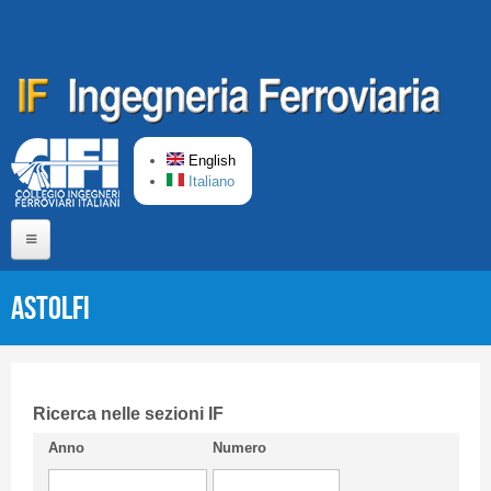
Skip to main content
English
Italiano
Home
ASTOLFI
About us
Editorial Board
Short presentation CIFI
Ricerca nelle sezioni IF
Anno
Numero
Guideline