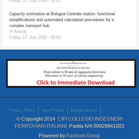
Friday, 17. July 2026 - 18:21
Capacity estimation at Bologna Centrale station: functional
simplifications and automated calculation procedures for a
complex transport hub
IF Articoli
Friday, 17. July 2026 - 18:00
Privacy Policy
Area Privata
Mappa del sito
© Copyright 2014
CIFI COLLEGIO INGEGNERI
FERROVIARI ITALIANI
Partita IVA 00929941003
Powered by
Fastcom Group