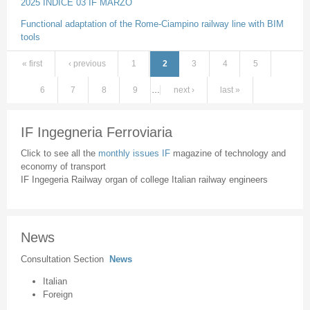
2025 INDICE 03 IF MARZO
Functional adaptation of the Rome-Ciampino railway line with BIM
tools
« first
‹ previous
1
2
3
4
5
Pages
6
7
8
9
…
next ›
last »
IF Ingegneria Ferroviaria
Click to see all the
monthly issues IF
magazine of technology and
economy of transport
IF Ingegeria Railway organ of college Italian railway engineers
News
Consultation Section
News
Italian
Foreign