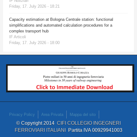
IF Notiziari
Friday, 17. July 2026 - 18:21
Capacity estimation at Bologna Centrale station: functional
simplifications and automated calculation procedures for a
complex transport hub
IF Articoli
Friday, 17. July 2026 - 18:00
Privacy Policy
Area Privata
Mappa del sito
© Copyright 2014
CIFI COLLEGIO INGEGNERI
FERROVIARI ITALIANI
Partita IVA 00929941003