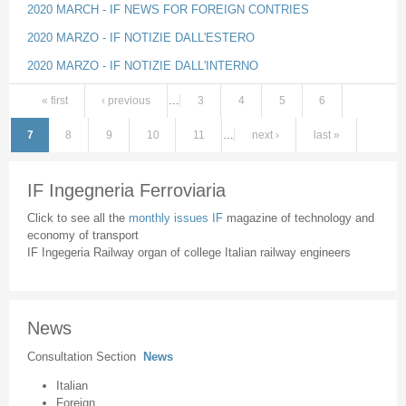
2020 MARCH - IF NEWS FOR FOREIGN CONTRIES
2020 MARZO - IF NOTIZIE DALL'ESTERO
2020 MARZO - IF NOTIZIE DALL'INTERNO
« first
‹ previous
…
3
4
5
6
Pages
7
8
9
10
11
…
next ›
last »
IF Ingegneria Ferroviaria
Click to see all the
monthly issues IF
magazine of technology and
economy of transport
IF Ingegeria Railway organ of college Italian railway engineers
News
Consultation Section
News
Italian
Foreign