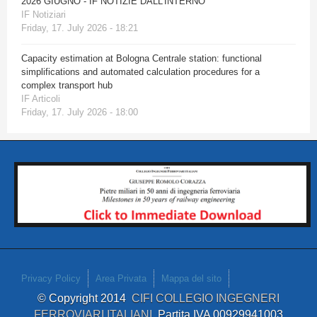
2026 GIUGNO - IF NOTIZIE DALL'INTERNO
IF Notiziari
Friday, 17. July 2026 - 18:21
Capacity estimation at Bologna Centrale station: functional
simplifications and automated calculation procedures for a
complex transport hub
IF Articoli
Friday, 17. July 2026 - 18:00
Privacy Policy
Area Privata
Mappa del sito
© Copyright 2014
CIFI COLLEGIO INGEGNERI
FERROVIARI ITALIANI
Partita IVA 00929941003