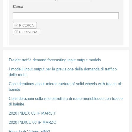
Guideline for authors
Cerca
Privacy & Policy
Articles
Shop
Suppliers of products and services
Freight traffic demand forecasting input output models
I modelli input output per la previsione della domanda di traffico
delle merci
Considerations about microstructure of solid wheels with traces of
bainite
Considerazioni sulla microstruttura di ruote monoblocco con tracce
di bainite
2020 INDEX 03 IF MARCH
2020 INDICE 03 IF MARZO
Ricordo di Vittorio FINZI