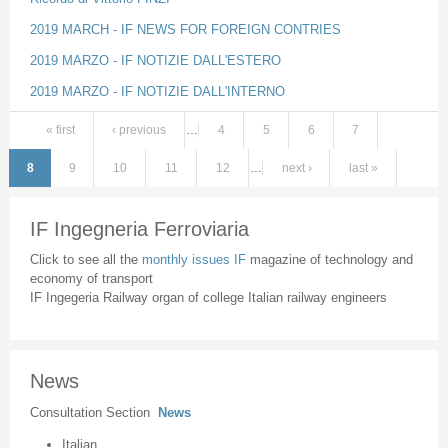
2019 MARCH - IF NEWS FOR FOREIGN CONTRIES
2019 MARZO - IF NOTIZIE DALL'ESTERO
2019 MARZO - IF NOTIZIE DALL'INTERNO
« first
‹ previous
…
4
5
6
7
Pages
8
9
10
11
12
…
next ›
last »
IF Ingegneria Ferroviaria
Click to see all the
monthly issues IF
magazine of technology and
economy of transport
IF Ingegeria Railway organ of college Italian railway engineers
News
Consultation Section
News
Italian