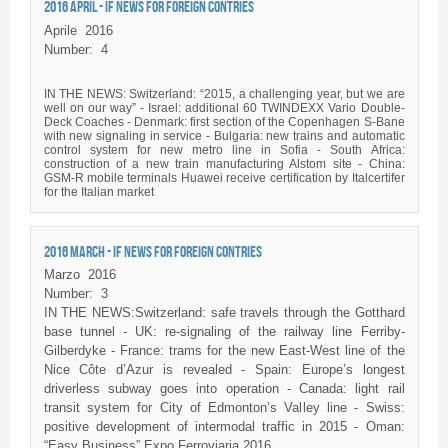
2016 APRIL - IF NEWS FOR FOREIGN CONTRIES
Aprile
2016
Number:
4
IN THE NEWS: Switzerland: “2015, a challenging year, but we are
well on our way” - Israel: additional 60
TWINDEXX
Vario
Double-
Deck Coaches - Denmark: first section of the Copenhagen S-Bane
with new signaling in service - Bulgaria: new trains and automatic
control system for new metro line in Sofia - South Africa:
construction of a new train manufacturing
Alstom
site - China:
GSM-R mobile terminals
Huawei
receive certification by
Italcertifer
for the Italian market
2016 MARCH - IF NEWS FOR FOREIGN CONTRIES
Marzo
2016
Number:
3
IN THE NEWS:Switzerland: safe travels through the
Gotthard
base tunnel - UK: re-signaling of the railway line
Ferriby-
Gilberdyke
- France: trams for the new East-West line of the
Nice
Côte
d’Azur
is revealed - Spain: Europe’s longest
driverless subway goes into operation - Canada: light rail
transit system for City of Edmonton’s Valley line - Swiss:
positive development of
intermodal
traffic in 2015 - Oman:
“Easy Business” Expo
Ferroviaria
2016