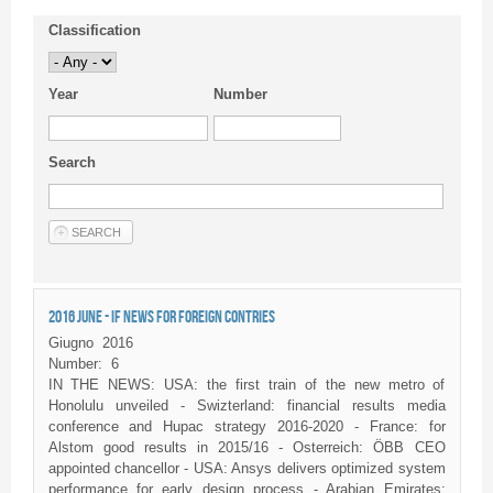
Classification
Year
Number
Search
2016 JUNE - IF NEWS FOR FOREIGN CONTRIES
Giugno
2016
Number:
6
IN THE NEWS: USA: the first train of the new metro of
Honolulu unveiled - Swizterland: financial results media
conference and Hupac strategy 2016-2020 - France: for
Alstom good results in 2015/16 - Osterreich: ÖBB CEO
appointed chancellor - USA: Ansys delivers optimized system
performance for early design process - Arabian Emirates: