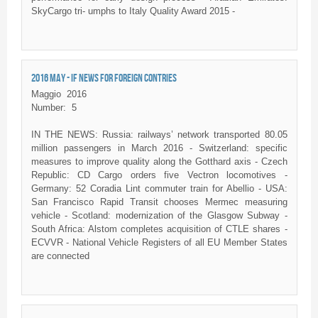
SkyCargo tri- umphs to Italy Quality Award 2015 -
2016 MAY - IF NEWS FOR FOREIGN CONTRIES
Maggio
2016
Number:
5
IN THE NEWS: Russia: railways’ network transported 80.05
million passengers in March 2016 - Switzerland: specific
measures to improve quality along the
Gotthard
axis - Czech
Republic: CD Cargo orders five
Vectron
locomotives -
Germany: 52
Coradia
Lint commuter train for
Abellio
- USA:
San Francisco Rapid Transit chooses
Mermec
measuring
vehicle - Scotland: modernization of the Glasgow Subway -
South Africa:
Alstom
completes acquisition of
CTLE
shares -
ECVVR
- National Vehicle Registers of all EU Member States
are connected