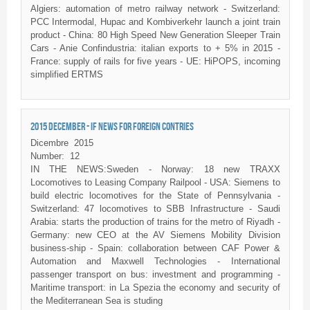
Algiers: automation of metro railway network - Switzerland:
PCC Intermodal, Hupac and Kombiverkehr launch a joint train
product - China: 80 High Speed New Generation Sleeper Train
Cars - Anie Confindustria: italian exports to + 5% in 2015 -
France: supply of rails for five years - UE: HiPOPS, incoming
simplified ERTMS
2015 DECEMBER - IF NEWS FOR FOREIGN CONTRIES
Dicembre
2015
Number:
12
IN THE NEWS:Sweden - Norway: 18 new
TRAXX
Locomotives to Leasing Company
Railpool
- USA: Siemens to
build electric locomotives for the State of Pennsylvania -
Switzerland: 47 locomotives to
SBB
Infrastructure - Saudi
Arabia: starts the production of trains for the metro of Riyadh -
Germany: new CEO at the AV Siemens Mobility Division
business-ship - Spain: collaboration between
CAF
Power &
Automation and Maxwell Technologies - International
passenger transport on bus: investment and programming -
Maritime transport: in La
Spezia
the economy and security of
the Mediterranean Sea is
studing