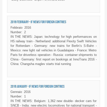
2016 FEBRUARY - IF NEWS FOR FOREIGN CONTRIES
Febbraio
2016
Number:
2
IN THE NEWS: Japan: technology for high performances on
HS railway train - Netherland: additional Flexity Swift Vehicles
for Rotterdam - Germany: new trains for Berlin’s S-Bahn -
Mexico: new light rail vehicles in Guadalajara - France: Metro
Paris for driverless operation - Russia: container shipments to
China - Germany: first report on bookings at InnoTrans 2016 -
China: Changsha maglev starts trial running
2016 JANUARY - IF NEWS FOR FOREIGN CONTRIES
Gennaio
2016
Number:
1
IN THE NEWS: Belgium: 1,362 new double- decker cars for
SNCB - India: new electric locomotives for national transport -