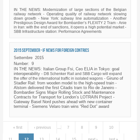
IN THE NEWS: Modernization of large sections of the Belgian
railway network - Operating quality of railway network slowing
down growth - New York: subway line
automatization
- Another
Prestigious Design Award for Bombardier’s
FLEXITY
2 Tram -
Anie
in Iran: with the end of sanctions, it opens a high potential market -
SBB
Infrastructure station: Performance Agreements
2015 SEPTEMBER - IF NEWS FOR FOREIGN CONTRIES
Settembre
2015
Number:
9
IN THE NEWS: Italian Group
Fsi
,
Ceo
ELIA
in Tokyo: goal
interoperability -
DB
Schenker
Rail and
SBB
Cargo will expand
-
Giruno
of
the offer of the international traffic in isolated wagons
Stadler
Rail: from wooden model to the high-speed train -
Alstom
delivered the first
Citadis
tram to Rio de Janeiro -
Bombardier Signs Major Rolling Stock and Maintenance
Contracts for Transport for London’s
LOTRAIN
Project -
Gateway Basel
Nord
pushes ahead with new container
terminal - Siemens
Velaro
train wins “Red Dot” award
« first
‹ previous
…
7
8
9
10
Pages
11
12
13
14
15
next ›
last »