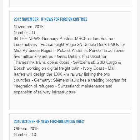
2015 NOVEMBER - IF NEWS FOR FOREIGN CONTRIES
Novembre
2015
Number:
11
IN THE NEWS:Germany-Austria:
MRCE
orders
Vectron
Locomotives - France: eight
Regio
2N
Double-Deck
EMUs
for
Midi-Pyrénées
Region - Poland:
Alstom’s
Pendolino
achieves
five million
kilometres
- Great Britain: first depot for
Thameslink
trains opens doors - Switzerland:
SBB
Cargo &
Bosch working on digital freight train - Ivory Coast - Mali:
Italferr
will design the 1000 km railway linking the two
countries - Germany: Siemens launches a training program for
integration of refugees - Switzerland: maintenance and
expansion of railway infrastructure
2015 OCTOBER -IF NEWS FOR FOREIGN CONTRIES
Ottobre
2015
Number:
10