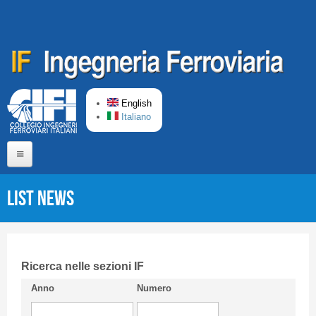
Skip to main content
English
Italiano
Home
List News
About us
Editorial Board
Short presentation CIFI
Ricerca nelle sezioni IF
Anno
Numero
Guideline