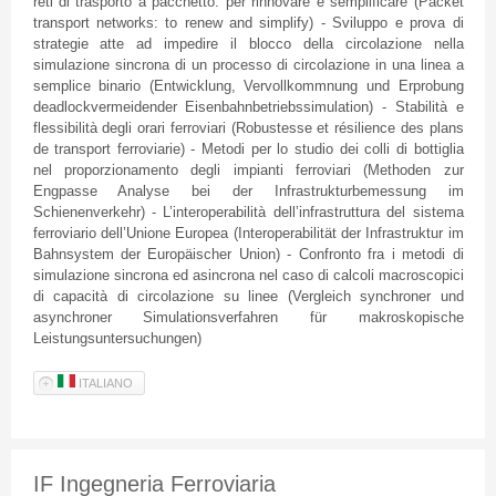
reti
di
trasporto
a
pacchetto
: per
rinnovare
e
semplificare
(Packet
transport networks: to renew and simplify) -
Sviluppo
e
prova
di
strategie
atte
ad
impedire
il
blocco
della
circolazione
nella
simulazione
sincrona
di
un
processo
di
circolazione
in
una
linea
a
semplice
binario
(
Entwicklung
,
Vervollkommnung
und
Erprobung
deadlockvermeidender Eisenbahnbetriebssimulation) - Stabilità e
flessibilità
degli
orari
ferroviari
(
Robustesse
et
résilience
des plans
de transport
ferroviarie
) -
Metodi
per lo studio
dei
colli
di
bottiglia
nel
proporzionamento
degli
impianti
ferroviari
(
Methoden
zur
Engpasse
Analyse
bei
der
Infrastrukturbemessung
im
Schienenverkehr
) -
L’interoperabilità
dell’infrastruttura
del
sistema
ferroviario
dell’Unione
Europea
(
Interoperabilität
der
Infrastruktur
im
Bahnsystem
der
Europäischer
Union) -
Confronto
fra
i
metodi
di
simulazione
sincrona
ed
asincrona
nel
caso
di
calcoli
macroscopici
di
capacità
di
circolazione
su
linee
(
Vergleich
synchroner
und
asynchroner
Simulationsverfahren
für
makroskopische
Leistungsuntersuchungen
)
ITALIANO
IF Ingegneria Ferroviaria