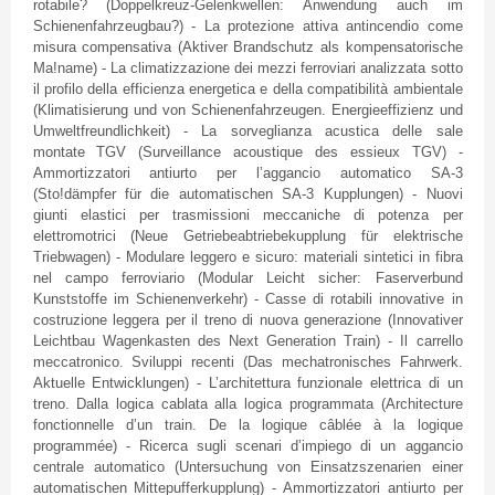
rotabile
? (
Doppelkreuz-Gelenkwellen
:
Anwendung
auch
im
Schienenfahrzeugbau
?) - La
protezione
attiva
antincendio
come
misura
compensativa
(
Aktiver
Brandschutz
als
kompensatorische
Ma!name) - La
climatizzazione
dei
mezzi
ferroviari
analizzata
sotto
il
profilo
della
efficienza
energetica
e
della
compatibilità
ambientale
(
Klimatisierung
und von
Schienenfahrzeugen
.
Energieeffizienz
und
Umweltfreundlichkeit
) - La
sorveglianza
acustica
delle
sale
montate
TGV
(Surveillance
acoustique
des
essieux
TGV
) -
Ammortizzatori
antiurto
per
l’aggancio
automatico
SA-3
(
Sto
!
dämpfer
für
die
automatischen
SA-3
Kupplungen
) -
Nuovi
giunti
elastici
per
trasmissioni
meccaniche
di
potenza
per
elettromotrici
(
Neue
Getriebeabtriebekupplung
für
elektrische
Triebwagen
) -
Modulare
leggero
e
sicuro
:
materiali
sintetici
in
fibra
nel
campo
ferroviario
(Modular
Leicht
sicher
:
Faserverbund
Kunststoffe
im
Schienenverkehr
) -
Casse
di
rotabili
innovative in
costruzione
leggera
per
il
treno
di
nuova
generazione
(
Innovativer
Leichtbau
Wagenkasten
des Next Generation Train) - Il
carrello
meccatronico
.
Sviluppi
recenti
(Das
mechatronisches
Fahrwerk
.
Aktuelle
Entwicklungen
) -
L’architettura
funzionale
elettrica
di
un
treno
.
Dalla
logica
cablata
alla
logica
programmata
(Architecture
fonctionnelle
d’un
train. De la
logique
câblée
à
la
logique
programmée
) -
Ricerca
sugli
scenari
d’impiego
di
un
aggancio
centrale
automatico
(Untersuchung von Einsatzszenarien einer
automatischen
Mittepufferkupplung) -
Ammortizzatori
antiurto
per