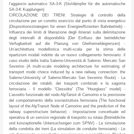
l’aggancio
automatico
SA-3-K (
Sto
!
dämpfer
für
die
automatische
SA-3-K
Kupplungen
)
CIRCOLAZIONE DEI
TRENI
:
Strategie
di
controllo
della
circolazione
per un
corretto
esercizio
dal
punto
di
vista
energetico
(
Dispositionsstrategien
für
einen
Energieeffizienten
Bahnbetrieb
) -
Influenza
dei
limiti
di
liberazione
degli
itinerari
sulla
delimitazione
degli
intervalli
di
disponibilità
(
Der
Einfluss
der
betrieblicher
Verfugbarkeit
auf
die
Planung
von
Gleifreimeldegrenzen
) -
Un’architettura
modellistica
multi-scala
per la
stima
delle
ripartizioni
modali
indotte
da
un
nuovo
collegamento
ferroviario
:
il
caso
studio
della
tratta
Salerno-Università
di
Salerno-
Mercato
San
Severino
(A multi-scale modeling architecture for estimating of
transport mode choice induced by a new railway connection: the
Salerno-University of
Salerno-Mercato
San
Severino
Route) - La
circolazione
dei
rotabili
,
dei
trasporti
combinati
e la
sagoma
ferroviaria
- Il
modello
“Clessidra”
(The “Hourglass” model) -
L’assetto
funzionale
del
nodo
AlpTansit
di
Camorino
e la
previsione
del
comportamento
della
sovrastruttura
ferroviaria
(The functional
layout of the
AlpTransit
Node of
Camorino
and the prediction of the
railway superstructure behavior) -
Impostazione
concettuale
ed
operativa
di
un
servizio
regionale
di
trasporto
su
rotaia
(
Betriebliche
und
konzeptionelle
Untersuchungen
zum
SPNV
) - La
simulazione
della
condotta
dei
treni
(La simulation de
conduite
ferroviarie
) - Le