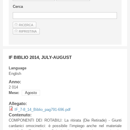
Guideline for authors
Cerca
Privacy & Policy
Articles
Shop
Suppliers of products and services
IF BIBLIO 2014, JULY-AUGUST
Language
English
Anno:
2 014
Mese:
Agosto
Allegato:
IF_7-8_14_Biblio_pag791-696.pdf
Contenuto:
COMPONENTI
DEI
ROTABILI
: La
ritirata
(Die
Retirade
) -
Giunti
cardanici
omocinetici
:
è
possibile
l’impiego
anche
nel
materiale