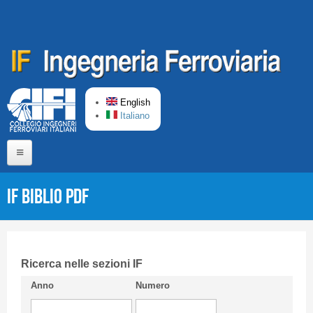
Skip to main content
English
Italiano
Home
IF Biblio PDF
About us
Editorial Board
Short presentation CIFI
Ricerca nelle sezioni IF
Anno
Numero
Guideline