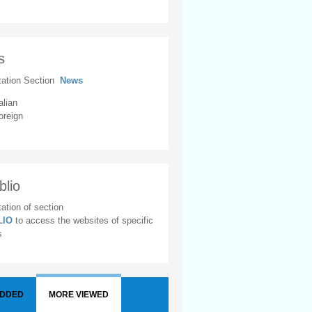
s
tation Section
News
alian
oreign
blio
ation of section
BLIO
to access the websites of specific
s
ADDED
MORE VIEWED