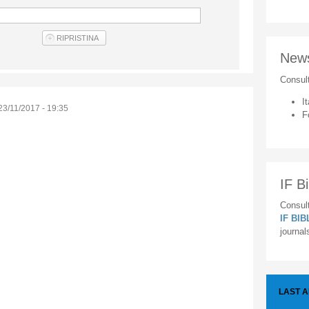
New
Consul
It
23/11/2017 - 19:35
F
IF Bi
Consult
IF BI
journal
LAST 