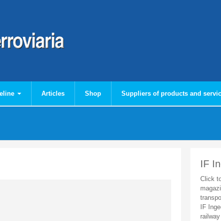
eline
Articles
Shop
Suppliers of products and servi
IF I
Click t
magazi
transpo
IF Inge
railway