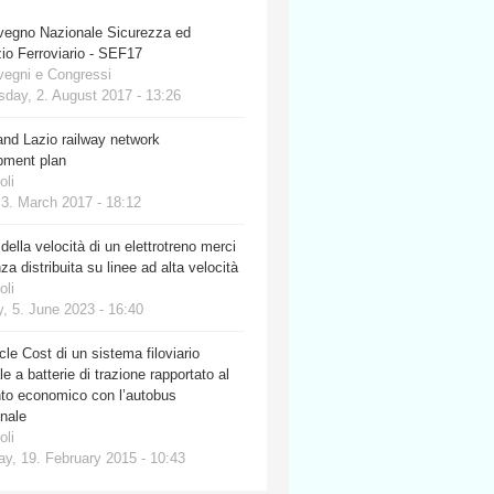
vegno Nazionale Sicurezza ed
io Ferroviario - SEF17
vegni e Congressi
day, 2. August 2017 - 13:26
nd Lazio railway network
pment plan
oli
 3. March 2017 - 18:12
 della velocità di un elettrotreno merci
za distribuita su linee ad alta velocità
oli
, 5. June 2023 - 16:40
cle Cost di un sistema filoviario
e a batterie di trazione rapportato al
nto economico con l’autobus
onale
oli
y, 19. February 2015 - 10:43