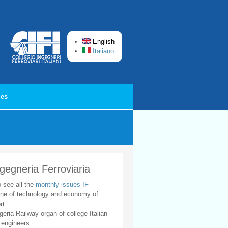
English
Italiano
ces
ngegneria Ferroviaria
o see all the
monthly issues IF
ne of technology and economy of
rt
geria Railway organ of college Italian
 engineers