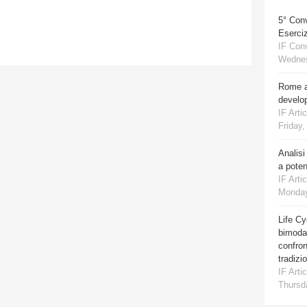
5° Con
Eserciz
IF Con
Wednes
Rome a
develo
IF Artic
Friday,
Analisi
a poten
IF Artic
Monday
Life Cy
bimodal
confro
tradizi
IF Artic
Thursda