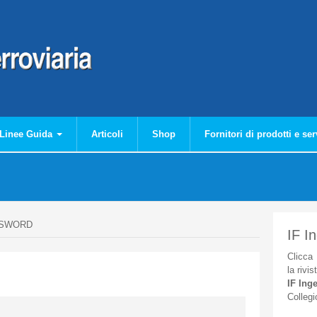
Linee Guida
Articoli
Shop
Fornitori di prodotti e ser
SSWORD
IF I
Clicca
la
rivis
IF
Inge
Collegi