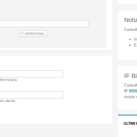
Notiz
Consul
I
E
IF Bi
ferroviaria.
Consult
IF BI
riviste
me utente.
ULTIMI 