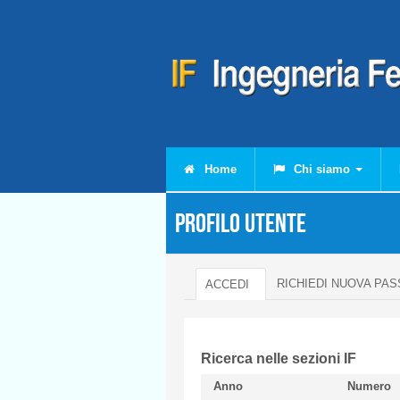
Salta al contenuto principale
Home
Chi siamo
Profilo utente
RICHIEDI NUOVA PA
ACCEDI
(SCHEDA ATTIVA)
Schede primarie
Ricerca nelle sezioni IF
Anno
Numero