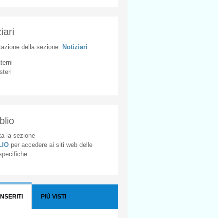
iari
tazione
della
sezione
Notiziari
nterni
steri
blio
a la sezione
BLIO
per accedere ai siti web delle
 specifiche
INSERITI
PIÙ VISTI