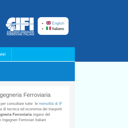
English
Italiano
vizi
ngegneria Ferroviaria
per
consultare
tutte
le
mensilità
di
IF
ta
di
tecnica
ed
economia
dei
trasporti
gneria
Ferroviaria
organo
del
o
Ingegneri
Ferroviari
Italiani