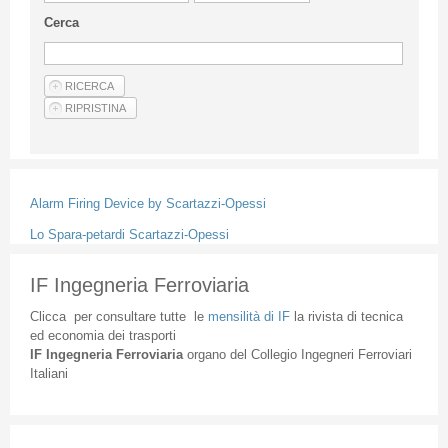
Linee Guida Per Gli Autori
Cerca
Privacy Policy
Articoli
Shop
Fornitori di prodotti e servizi
Alarm Firing Device by Scartazzi-Opessi
Lo Spara-petardi Scartazzi-Opessi
IF Ingegneria Ferroviaria
Clicca
per
consultare
tutte
le
mensilità
di
IF
la
rivista
di
tecnica
ed
economia
dei
trasporti
IF
Ingegneria
Ferroviaria
organo
del
Collegio
Ingegneri
Ferroviari
Italiani