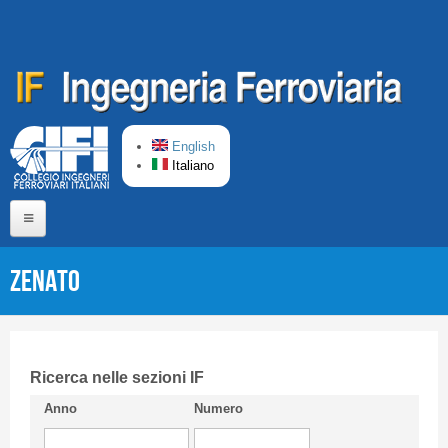
Salta al contenuto principale
English
Italiano
Home
ZENATO
Chi siamo
Comitato di Redazione
CIFI in breve
Ricerca nelle sezioni IF
Anno
Numero
Linee Guida