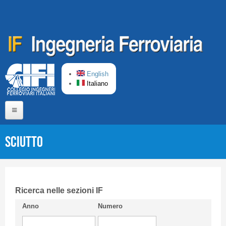
Salta al contenuto principale
English
Italiano
Home
SCIUTTO
Chi siamo
Comitato di Redazione
CIFI in breve
Ricerca nelle sezioni IF
Anno
Numero
Linee Guida