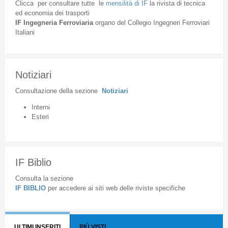
Clicca
per
consultare
tutte
le
mensilità
di
IF
la
rivista
di
tecnica
ed
economia
dei
trasporti
IF
Ingegneria
Ferroviaria
organo
del
Collegio
Ingegneri
Ferroviari
Italiani
Notiziari
Consultazione
della
sezione
Notiziari
Interni
Esteri
IF Biblio
Consulta la sezione
IF BIBLIO
per accedere ai siti web delle riviste specifiche
ULTIMI INSERITI
PIÙ VISTI