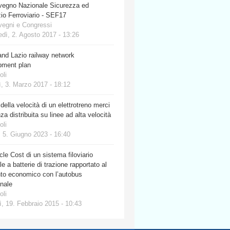
vegno Nazionale Sicurezza ed
io Ferroviario - SEF17
vegni e Congressi
dì, 2. Agosto 2017 - 13:26
nd Lazio railway network
pment plan
oli
, 3. Marzo 2017 - 18:12
 della velocità di un elettrotreno merci
za distribuita su linee ad alta velocità
oli
 5. Giugno 2023 - 16:40
cle Cost di un sistema filoviario
e a batterie di trazione rapportato al
nto economico con l’autobus
onale
oli
, 19. Febbraio 2015 - 10:43