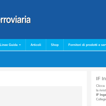
Linee Guida
Articoli
Shop
Fornitori di prodotti e ser
IF I
Clicca
la
rivis
IF
Inge
Collegi