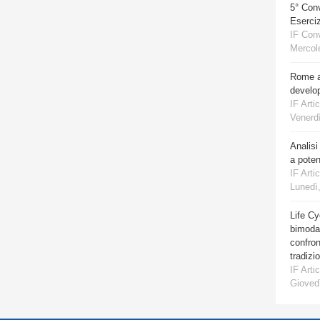
5° Con
Eserciz
IF Con
Mercole
Rome a
develo
IF Artic
Venerdì
Analisi
a poten
IF Artic
Lunedì,
Life Cy
bimodal
confro
tradizi
IF Artic
Giovedì