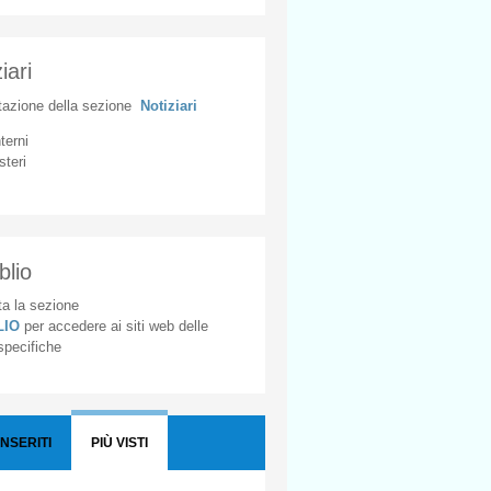
iari
tazione
della
sezione
Notiziari
nterni
steri
blio
a la sezione
BLIO
per accedere ai siti web delle
 specifiche
INSERITI
PIÙ VISTI