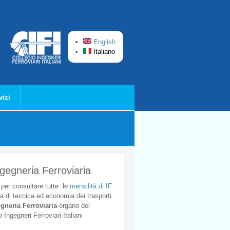
English
Italiano
vizi
ngegneria Ferroviaria
per
consultare
tutte
le
mensilità
di
IF
ta
di
tecnica
ed
economia
dei
trasporti
gneria
Ferroviaria
organo
del
o
Ingegneri
Ferroviari
Italiani