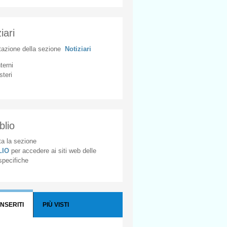
iari
tazione
della
sezione
Notiziari
nterni
steri
blio
a la sezione
BLIO
per accedere ai siti web delle
 specifiche
INSERITI
PIÙ VISTI