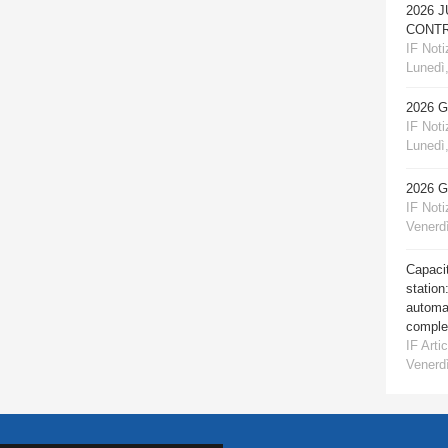
2026 
CONTR
IF Notiz
Lunedì,
2026 
IF Notiz
Lunedì,
2026 
IF Notiz
Venerdì
Capacit
station
automat
comple
IF Artic
Venerdì