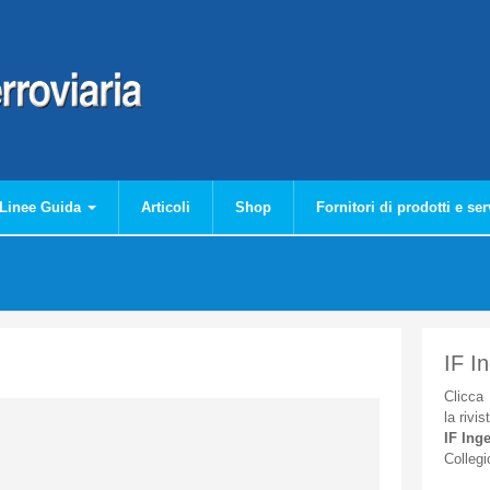
Linee Guida
Articoli
Shop
Fornitori di prodotti e ser
IF I
Clicca
la
rivis
IF
Inge
Collegi