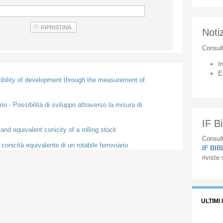
Notiz
Consul
I
E
sibility of development through the measurement of
io - Possibilità di sviluppo attraverso la misura di
IF Bi
and equivalent conicity of a rolling stock
Consult
 conicità equivalente di un rotabile ferroviario
IF BI
riviste
ULTIMI 