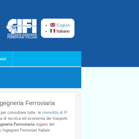
English
Italiano
vizi
ngegneria Ferroviaria
per
consultare
tutte
le
mensilità
di
IF
ta
di
tecnica
ed
economia
dei
trasporti
gneria
Ferroviaria
organo
del
o
Ingegneri
Ferroviari
Italiani