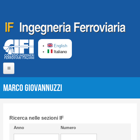
Salta al contenuto principale
English
Italiano
Home
Marco GIOVANNUZZI
Chi siamo
Comitato di Redazione
CIFI in breve
Ricerca nelle sezioni IF
Anno
Numero
Linee Guida