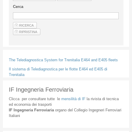
Linee Guida Per Gli Autori
Cerca
Privacy Policy
Articoli
Shop
Fornitori di prodotti e servizi
The Telediagnostica System for Trenitalia E464 and E405 fleets
Il sistema di Telediagnostica per le flotte E464 ed E405 di
Trenitalia
IF Ingegneria Ferroviaria
Clicca
per
consultare
tutte
le
mensilità
di
IF
la
rivista
di
tecnica
ed
economia
dei
trasporti
IF
Ingegneria
Ferroviaria
organo
del
Collegio
Ingegneri
Ferroviari
Italiani