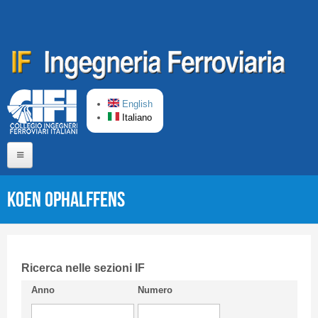
Salta al contenuto principale
English
Italiano
Home
Koen OPHALFFENS
Chi siamo
Comitato di Redazione
CIFI in breve
Ricerca nelle sezioni IF
Anno
Numero
Linee Guida