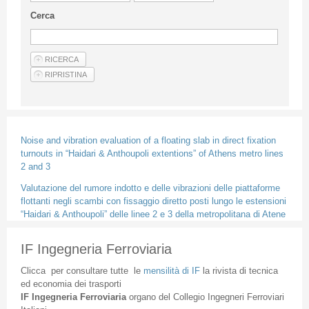
Linee Guida Per Gli Autori
Cerca
Privacy Policy
Articoli
Shop
Fornitori di prodotti e servizi
Noise and vibration evaluation of a floating slab in direct fixation
turnouts in “Haidari & Anthoupoli extentions” of Athens metro lines
2 and 3
Valutazione del rumore indotto e delle vibrazioni delle piattaforme
flottanti negli scambi con fissaggio diretto posti lungo le estensioni
“Haidari & Anthoupoli” delle linee 2 e 3 della metropolitana di Atene
IF Ingegneria Ferroviaria
Clicca
per
consultare
tutte
le
mensilità
di
IF
la
rivista
di
tecnica
ed
economia
dei
trasporti
IF
Ingegneria
Ferroviaria
organo
del
Collegio
Ingegneri
Ferroviari