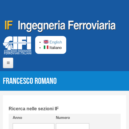
Salta al contenuto principale
English
Italiano
Home
Francesco ROMANO
Chi siamo
Comitato di Redazione
CIFI in breve
Ricerca nelle sezioni IF
Anno
Numero
Linee Guida