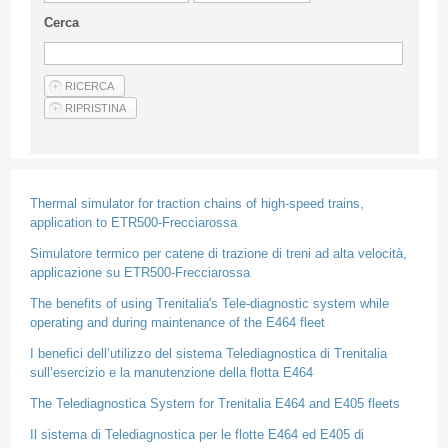
Linee Guida Per Gli Autori
Cerca
Privacy Policy
Articoli
Shop
Fornitori di prodotti e servizi
Thermal simulator for traction chains of high-speed trains,
application to ETR500-Frecciarossa
Simulatore termico per catene di trazione di treni ad alta velocità,
applicazione su ETR500-Frecciarossa
The benefits of using Trenitalia's Tele-diagnostic system while
operating and during maintenance of the E464 fleet
I benefici dell’utilizzo del sistema Telediagnostica di Trenitalia
sull’esercizio e la manutenzione della flotta E464
The Telediagnostica System for Trenitalia E464 and E405 fleets
Il sistema di Telediagnostica per le flotte E464 ed E405 di