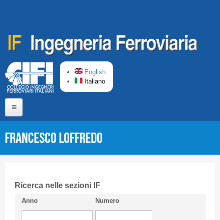
Salta al contenuto principale
English
Italiano
Home
Francesco LOFFREDO
Chi siamo
Comitato di Redazione
CIFI in breve
Ricerca nelle sezioni IF
Anno
Numero
Linee Guida