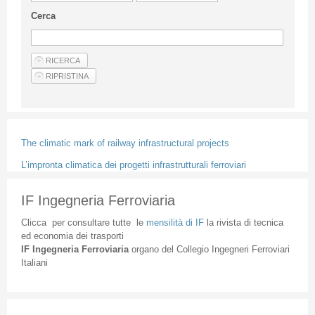
Linee Guida Per Gli Autori
Cerca
Privacy Policy
Articoli
Shop
Fornitori di prodotti e servizi
The climatic mark of railway infrastructural projects
L’impronta climatica dei progetti infrastrutturali ferroviari
IF Ingegneria Ferroviaria
Clicca
per
consultare
tutte
le
mensilità
di
IF
la
rivista
di
tecnica
ed
economia
dei
trasporti
IF
Ingegneria
Ferroviaria
organo
del
Collegio
Ingegneri
Ferroviari
Italiani