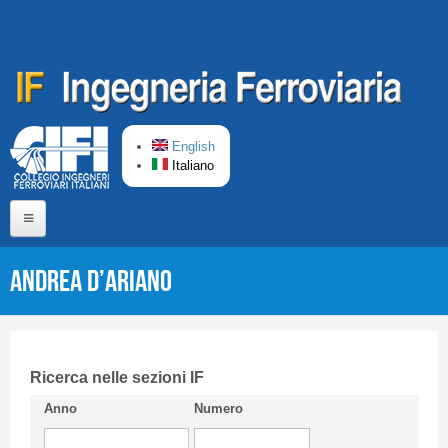
Salta al contenuto principale
English
Italiano
Home
Andrea D’ARIANO
Chi siamo
Comitato di Redazione
CIFI in breve
Ricerca nelle sezioni IF
Anno
Numero
Linee Guida