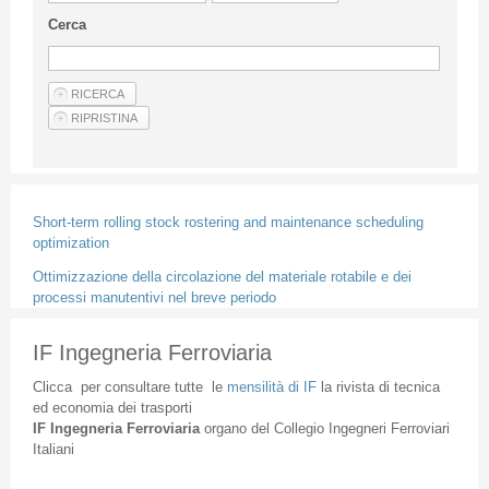
Linee Guida Per Gli Autori
Cerca
Privacy Policy
Articoli
Shop
Fornitori di prodotti e servizi
Short-term rolling stock rostering and maintenance scheduling
optimization
Ottimizzazione della circolazione del materiale rotabile e dei
processi manutentivi nel breve periodo
IF Ingegneria Ferroviaria
Clicca
per
consultare
tutte
le
mensilità
di
IF
la
rivista
di
tecnica
ed
economia
dei
trasporti
IF
Ingegneria
Ferroviaria
organo
del
Collegio
Ingegneri
Ferroviari
Italiani