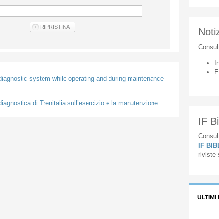
Notiz
Consul
I
E
e-diagnostic system while operating and during maintenance
ediagnostica di Trenitalia sull’esercizio e la manutenzione
IF Bi
Consult
IF BI
riviste
ULTIMI 