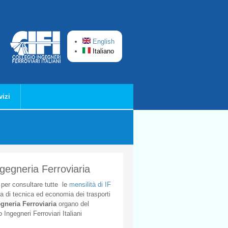
English
Italiano
vizi
ngegneria Ferroviaria
per
consultare
tutte
le
mensilità
di
IF
ta
di
tecnica
ed
economia
dei
trasporti
gneria
Ferroviaria
organo
del
o
Ingegneri
Ferroviari
Italiani