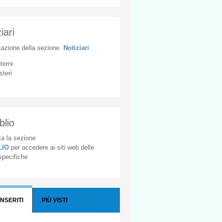
iari
tazione
della
sezione
Notiziari
nterni
steri
blio
a la sezione
BLIO
per accedere ai siti web delle
 specifiche
INSERITI
PIÙ VISTI