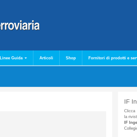
Linee Guida
Articoli
Shop
Fornitori di prodotti e ser
IF I
Clicca
la
rivis
IF
Inge
Collegi