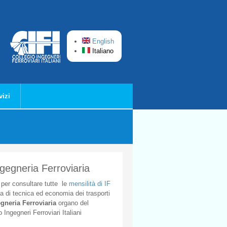
English
Italiano
vizi
ngegneria Ferroviaria
per
consultare
tutte
le
mensilità
di
IF
ta
di
tecnica
ed
economia
dei
trasporti
gneria
Ferroviaria
organo
del
o
Ingegneri
Ferroviari
Italiani