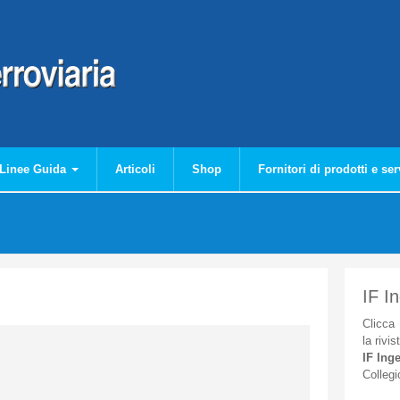
Linee Guida
Articoli
Shop
Fornitori di prodotti e ser
IF I
Clicca
la
rivis
IF
Inge
Collegi