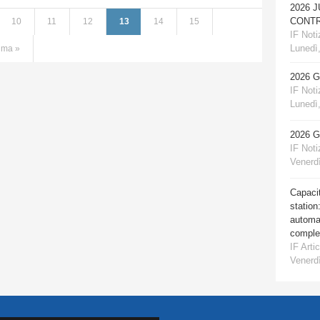
2026 
CONTR
10
11
12
13
14
15
IF Notiz
Lunedì,
tima »
2026 
IF Notiz
Lunedì,
2026 
IF Notiz
Venerdì
Capacit
station
automat
comple
IF Artic
Venerdì