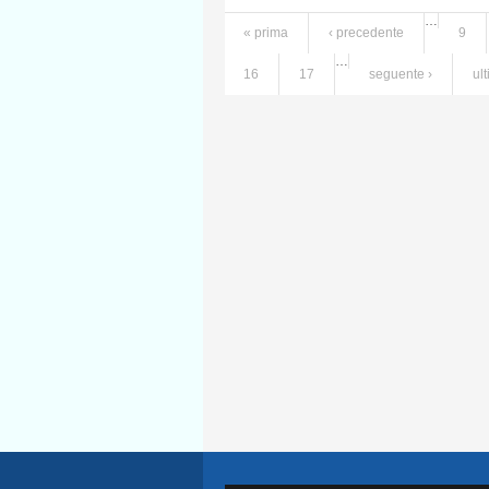
…
« prima
‹ precedente
9
Pagine
…
16
17
seguente ›
ul