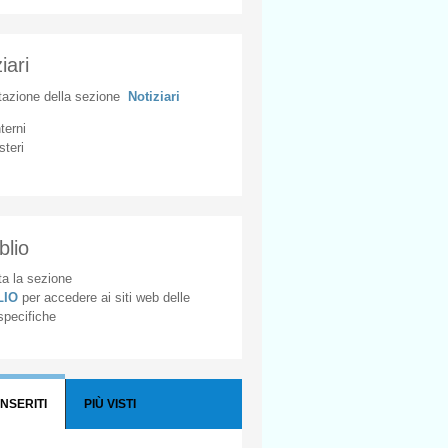
iari
tazione
della
sezione
Notiziari
nterni
steri
blio
a la sezione
BLIO
per accedere ai siti web delle
 specifiche
INSERITI
PIÙ VISTI