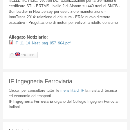
NELLE NOTIZIE: Vectron DE: autorizzazione per la Germania e
certificato STI - ERTMS Livello 2 di Alstom su 449 treni di SNCB -
Bombardier in New Jersey per esercizio e manutenzione -
InnoTrans 2014: relazione di chiusura - ERA: nuovo direttore
esecutivo - Progettazione di motori per velivoli a ridotto consumo
Allegato Notiziario:
IF_11_14_Nest_pag_957_964.pdf
ENGLISH
IF Ingegneria Ferroviaria
Clicca
per
consultare
tutte
le
mensilità
di
IF
la
rivista
di
tecnica
ed
economia
dei
trasporti
IF
Ingegneria
Ferroviaria
organo
del
Collegio
Ingegneri
Ferroviari
Italiani