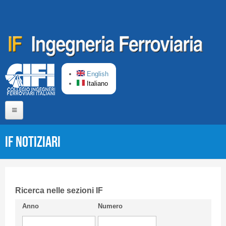
Salta al contenuto principale
English
Italiano
Home
IF Notiziari
Chi siamo
Comitato di Redazione
CIFI in breve
Ricerca nelle sezioni IF
Anno
Numero
Linee Guida