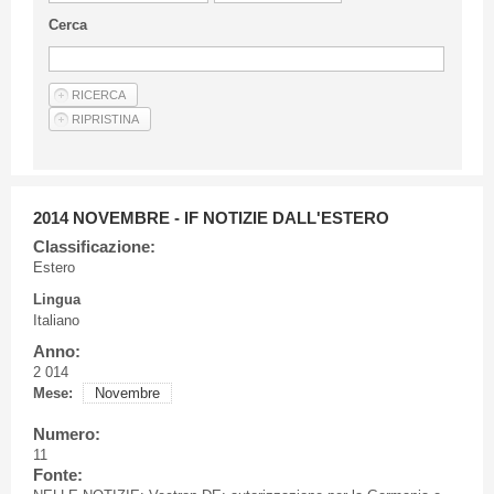
Linee Guida Per Gli Autori
Cerca
Privacy Policy
Articoli
Shop
Fornitori di prodotti e servizi
2014 NOVEMBRE - IF NOTIZIE DALL'ESTERO
Classificazione:
Estero
Lingua
Italiano
Anno:
2 014
Mese:
Novembre
Numero:
11
Fonte: