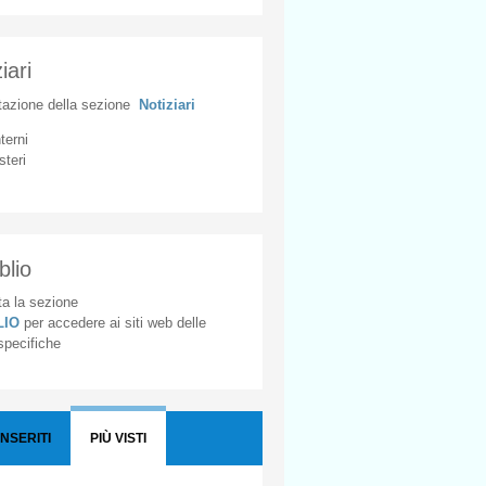
iari
tazione
della
sezione
Notiziari
nterni
steri
blio
a la sezione
BLIO
per accedere ai siti web delle
 specifiche
INSERITI
PIÙ VISTI