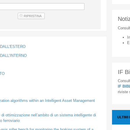
Notiz
Consul
I
E
E DALL'ESTERO
 DALL'INTERNO
IF Bi
STO
Consult
IF BI
riviste
ization algorithms within an Intelligent Asset Management
e di ottimizzazione nell’ambito di un sistema intelligente di
ULTIMI 
 ferroviario
-axis roller bench for monitoring the braking system of a