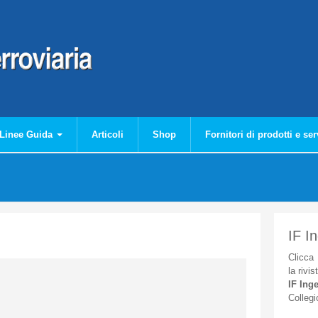
Linee Guida
Articoli
Shop
Fornitori di prodotti e ser
IF I
Clicca
la
rivis
IF
Inge
Collegi