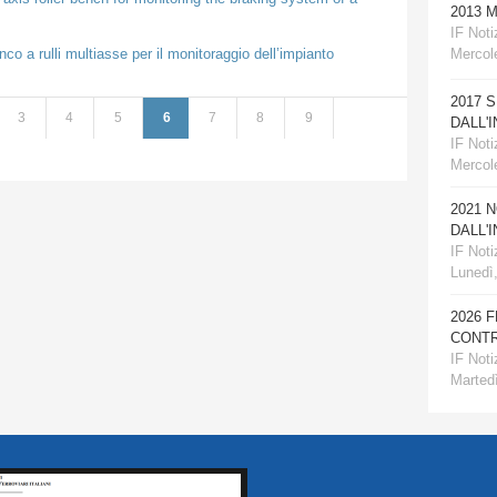
2013 
IF Notiz
o a rulli multiasse per il monitoraggio dell’impianto
Mercole
2017 
3
4
5
6
7
8
9
DALL'
IF Notiz
Mercol
2021 
DALL'
IF Notiz
Lunedì
2026 
CONTR
IF Notiz
Martedì