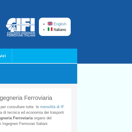
English
Italiano
vizi
ngegneria Ferroviaria
per
consultare
tutte
le
mensilità
di
IF
ta
di
tecnica
ed
economia
dei
trasporti
gneria
Ferroviaria
organo
del
o
Ingegneri
Ferroviari
Italiani