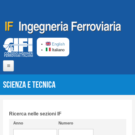
Salta al contenuto principale
English
Italiano
Home
Scienza e Tecnica
Chi siamo
Comitato di Redazione
CIFI in breve
Ricerca nelle sezioni IF
Anno
Numero
Linee Guida