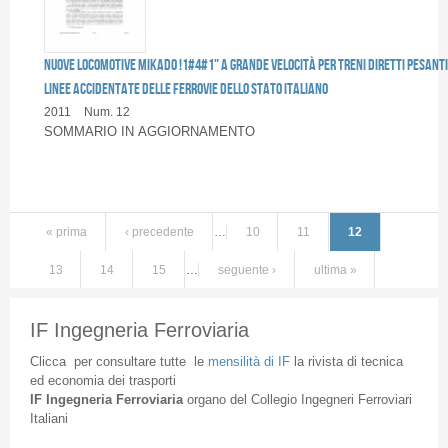
NUOVE LOCOMOTIVE MIKADO !1#4#1" A GRANDE VELOCITÀ PER TRENI DIRETTI PESANTI
LINEE ACCIDENTATE DELLE FERROVIE DELLO STATO ITALIANO
2011
Num. 12
SOMMARIO IN AGGIORNAMENTO
« prima
‹ precedente
…
10
11
12
13
14
15
…
seguente ›
ultima »
IF Ingegneria Ferroviaria
Clicca
per
consultare
tutte
le
mensilità
di
IF
la
rivista
di
tecnica
ed
economia
dei
trasporti
IF
Ingegneria
Ferroviaria
organo
del
Collegio
Ingegneri
Ferroviari
Italiani