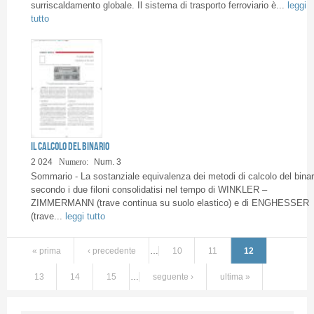
surriscaldamento globale. Il sistema di trasporto ferroviario è...
leggi
tutto
Il calcolo del binario
2 024
Numero:
Num. 3
Sommario - La sostanziale equivalenza dei metodi di calcolo del binar
secondo i due filoni consolidatisi nel tempo di WINKLER –
ZIMMERMANN (trave continua su suolo elastico) e di ENGHESSER
(trave...
leggi tutto
« prima
‹ precedente
…
10
11
12
13
14
15
…
seguente ›
ultima »