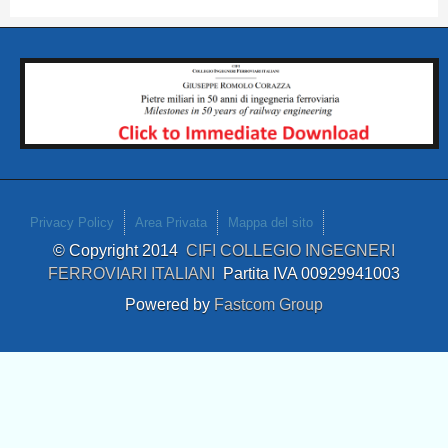
Privacy Policy
Area Privata
Mappa del sito
© Copyright 2014
CIFI COLLEGIO INGEGNERI
FERROVIARI ITALIANI
Partita IVA 00929941003
Powered by
Fastcom Group