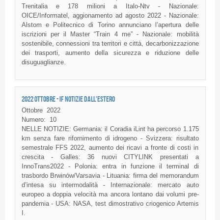
Trenitalia e 178 milioni a Italo-Ntv - Nazionale:
OICE/Informatel, aggionamento ad agosto 2022 - Nazionale:
Alstom e Politecnico di Torino annunciano l’apertura delle
iscrizioni per il Master “Train 4 me” - Nazionale: mobilità
sostenibile, connessioni tra territori e città, decarbonizzazione
dei trasporti, aumento della sicurezza e riduzione delle
disuguaglianze.
2022 OTTOBRE - IF NOTIZIE DALL'ESTERO
Ottobre
2022
Numero:
10
NELLE NOTIZIE: Germania: il Coradia iLint ha percorso 1.175
km senza fare rifornimento di idrogeno - Svizzera: risultato
semestrale FFS 2022, aumento dei ricavi a fronte di costi in
crescita - Galles: 36 nuovi CITYLINK presentati a
InnoTrans2022 - Polonia: entra in funzione il terminal di
trasbordo Brwinów/Varsavia - Lituania: firma del memorandum
d’intesa su intermodalità - Internazionale: mercato auto
europeo a doppia velocità ma ancora lontano dai volumi pre-
pandemia - USA: NASA, test dimostrativo criogenico Artemis
I.