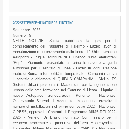
2022 SETTEMBRE - IF NOTIZIE DALL'INTERNO
Settembre
2022
Numero:
9
NELLE NOTIZIE: Sicilia: pubblicata la gara per il
completamento del Passante di Palermo - Lazio: lavori di
manutenzione e potenziamento sulla linea FL1 Orte-Fiumicino
Aeroporto - Puglia: fornitura di 6 ulteriori nuovi elettrotreni
“Pop” - Piemonte: presentate a Torino le navette a guida
autonoma per il servizio di linea - Lazio: in ogni stazione
metro di Roma l’infomobilità in tempo reale - Campania: arriva
il servizio a chiamata di QUIBUS CAMPANIA - Sicilia: FS
Sistemi Urbani presenta il Masterplan per la rigenerazione
urbana delle aree ferroviarie nel Comune di Licata - Liguria: il
nuovo Autoparco Genova-Sestri Ponente - Nazionale:
Osservatorio Sistemi di Accumulo, in continua crescita il
numero di installazioni nel primo semestre 2022 - Nazionale:
CIPESS, approvati i Contratti di Programma MIMS-RFI 2022-
2026 - Veneto: Di Blasio nominato Commissario per il
recupero ambientale e produttivo dell’area Montesyndial -
Lombardia: Milano Martesana nasce il “MAV3” - Nazionale: