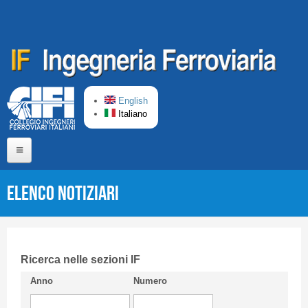
Salta al contenuto principale
English
Italiano
Home
Elenco Notiziari
Chi siamo
Comitato di Redazione
CIFI in breve
Ricerca nelle sezioni IF
Anno
Numero
Linee Guida