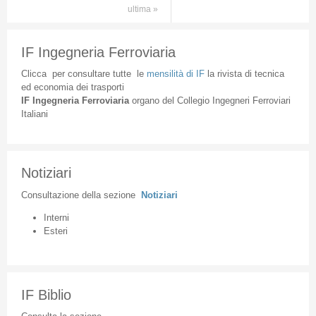
ultima »
IF Ingegneria Ferroviaria
Clicca
per
consultare
tutte
le
mensilità
di
IF
la
rivista
di
tecnica
ed
economia
dei
trasporti
IF
Ingegneria
Ferroviaria
organo
del
Collegio
Ingegneri
Ferroviari
Italiani
Notiziari
Consultazione
della
sezione
Notiziari
Interni
Esteri
IF Biblio