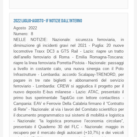
2022 LUGLIO-AGOSTO - IF NOTIZIE DALL'INTERNO
Agosto
2022
Numero:
8
NELLE NOTIZIE: Nazionale: sicurezza ferroviaria, in
diminuzione gli incidenti gravi nel 2021 - Puglia: 20 nuove
locomotive Traxx DC3 a GTS Rail - Lazio: riapre un tratto
dell’anello ferroviario di Roma - Emilia Romagna-Toscana:
riapre la linea ferroviaria Porretta-Pistoia - Nazionale: passaggi
a livello in costante calo, una nuova sinergia con il Polo
Infrastrutture - Lombardia: accordo Scalapay-TRENORD, per
pagare in tre rate biglietti e abbonamenti del servizio
ferroviario - Lombardia: CREW si aggiudica il progetto per il
nuovo deposito E-bus milanese - Lazio: ATAC, presentato il
primo bus sperimentale Tap&Go con lettore contactless -
Campania: EAV e Ferrovie Della Calabria firmano il “Contratto
di Rete” - Nazionale: al via i lavori del Comitato scientifico per
il documento programmatico sui sistemi di mobilità e logistica
- Nazionale: “la logistica promuove l’economia circolare”,
presentato il Quaderno 30 del FLC - Nazionale: maggio in
recupero per il mercato degli autocarri (+10,7%) e dei veicoli