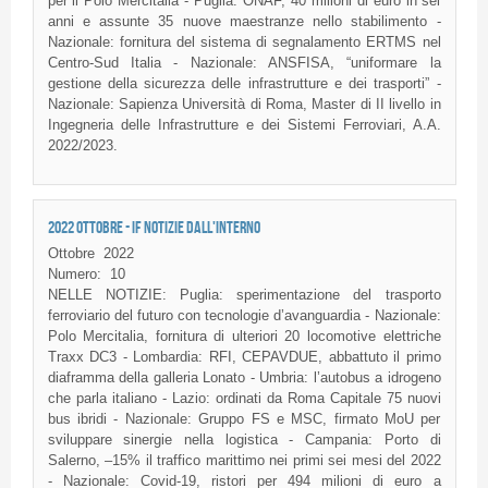
per il Polo Mercitalia - Puglia: ONAF, 40 milioni di euro in sei
anni e assunte 35 nuove maestranze nello stabilimento -
Nazionale: fornitura del sistema di segnalamento ERTMS nel
Centro-Sud Italia - Nazionale: ANSFISA, “uniformare la
gestione della sicurezza delle infrastrutture e dei trasporti” -
Nazionale: Sapienza Università di Roma, Master di II livello in
Ingegneria delle Infrastrutture e dei Sistemi Ferroviari, A.A.
2022/2023.
2022 OTTOBRE - IF NOTIZIE DALL'INTERNO
Ottobre
2022
Numero:
10
NELLE NOTIZIE: Puglia: sperimentazione del trasporto
ferroviario del futuro con tecnologie d’avanguardia - Nazionale:
Polo Mercitalia, fornitura di ulteriori 20 locomotive elettriche
Traxx DC3 - Lombardia: RFI, CEPAVDUE, abbattuto il primo
diaframma della galleria Lonato - Umbria: l’autobus a idrogeno
che parla italiano - Lazio: ordinati da Roma Capitale 75 nuovi
bus ibridi - Nazionale: Gruppo FS e MSC, firmato MoU per
sviluppare sinergie nella logistica - Campania: Porto di
Salerno, –15% il traffico marittimo nei primi sei mesi del 2022
- Nazionale: Covid-19, ristori per 494 milioni di euro a