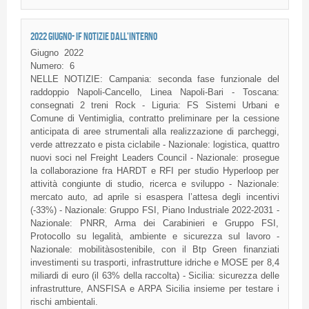
2022 GIUGNO- IF NOTIZIE DALL'INTERNO
Giugno
2022
Numero:
6
NELLE NOTIZIE: Campania: seconda fase funzionale del
raddoppio Napoli-Cancello, Linea Napoli-Bari - Toscana:
consegnati 2 treni Rock - Liguria: FS Sistemi Urbani e
Comune di Ventimiglia, contratto preliminare per la cessione
anticipata di aree strumentali alla realizzazione di parcheggi,
verde attrezzato e pista ciclabile - Nazionale: logistica, quattro
nuovi soci nel Freight Leaders Council - Nazionale: prosegue
la collaborazione fra HARDT e RFI per studio Hyperloop per
attività congiunte di studio, ricerca e sviluppo - Nazionale:
mercato auto, ad aprile si esaspera l’attesa degli incentivi
(-33%) - Nazionale: Gruppo FSI, Piano Industriale 2022-2031 -
Nazionale: PNRR, Arma dei Carabinieri e Gruppo FSI,
Protocollo su legalità, ambiente e sicurezza sul lavoro -
Nazionale: mobilitàsostenibile, con il Btp Green finanziati
investimenti su trasporti, infrastrutture idriche e MOSE per 8,4
miliardi di euro (il 63% della raccolta) - Sicilia: sicurezza delle
infrastrutture, ANSFISA e ARPA Sicilia insieme per testare i
rischi ambientali.