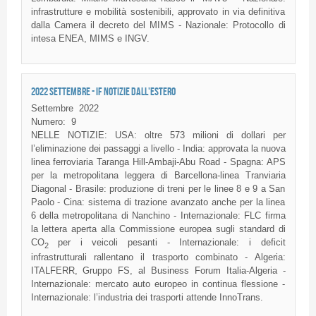
infrastrutture e mobilità sostenibili, approvato in via definitiva
dalla Camera il decreto del MIMS - Nazionale: Protocollo di
intesa ENEA, MIMS e INGV.
2022 SETTEMBRE - IF NOTIZIE DALL'ESTERO
Settembre
2022
Numero:
9
NELLE NOTIZIE: USA: oltre 573 milioni di dollari per
l’eliminazione dei passaggi a livello - India: approvata la nuova
linea ferroviaria Taranga Hill-Ambaji-Abu Road - Spagna: APS
per la metropolitana leggera di Barcellona-linea Tranviaria
Diagonal - Brasile: produzione di treni per le linee 8 e 9 a San
Paolo - Cina: sistema di trazione avanzato anche per la linea
6 della metropolitana di Nanchino - Internazionale: FLC firma
la lettera aperta alla Commissione europea sugli standard di
CO
per i veicoli pesanti - Internazionale: i deficit
2
infrastrutturali rallentano il trasporto combinato - Algeria:
ITALFERR, Gruppo FS, al Business Forum Italia-Algeria -
Internazionale: mercato auto europeo in continua flessione -
Internazionale: l’industria dei trasporti attende InnoTrans.