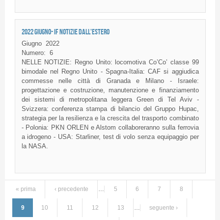
2022 GIUGNO- IF NOTIZIE DALL'ESTERO
Giugno
2022
Numero:
6
NELLE NOTIZIE: Regno Unito: locomotiva Co’Co’ classe 99
bimodale nel Regno Unito - Spagna-Italia: CAF si aggiudica
commesse nelle città di Granada e Milano - Israele:
progettazione e costruzione, manutenzione e finanziamento
dei sistemi di metropolitana leggera Green di Tel Aviv -
Svizzera: conferenza stampa di bilancio del Gruppo Hupac,
strategia per la resilienza e la crescita del trasporto combinato
- Polonia: PKN ORLEN e Alstom collaboreranno sulla ferrovia
a idrogeno - USA: Starliner, test di volo senza equipaggio per
la NASA.
« prima
‹ precedente
…
5
6
7
8
Pagine
9
10
11
12
13
…
seguente ›