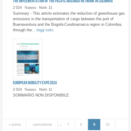
the implementation of the Pacific railroad network in Colombia
2 024
Numero:
Num. 11
Summary - This article estimates the reduction of greenhouse gas
emissions in the transportation of cargo between the port of
Buenaventura and the Bogotá-Cundinamarca region in Colombia,
through the...
leggi tutto
European Mobility Expo 2024
2 024
Numero:
Num. 11
SOMMARIO NON DISPONIBILE
« prima
‹ precedente
…
7
8
9
10