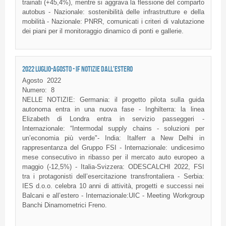
trainati (+45,4%), mentre si aggrava la flessione del comparto
autobus - Nazionale: sostenibilità delle infrastrutture e della
mobilità - Nazionale: PNRR, comunicati i criteri di valutazione
dei piani per il monitoraggio dinamico di ponti e gallerie.
2022 LUGLIO-AGOSTO - IF NOTIZIE DALL'ESTERO
Agosto
2022
Numero:
8
NELLE NOTIZIE: Germania: il progetto pilota sulla guida
autonoma entra in una nuova fase - Inghilterra: la linea
Elizabeth di Londra entra in servizio passeggeri -
Internazionale: “Intermodal supply chains - soluzioni per
un’economia più verde"- India: Italferr a New Delhi in
rappresentanza del Gruppo FSI - Internazionale: undicesimo
mese consecutivo in ribasso per il mercato auto europeo a
maggio (-12,5%) - Italia-Svizzera: ODESCALCHI 2022, FSI
tra i protagonisti dell’esercitazione transfrontaliera - Serbia:
IES d.o.o. celebra 10 anni di attività, progetti e successi nei
Balcani e all’estero - Internazionale:UIC - Meeting Workgroup
Banchi Dinamometrici Freno.