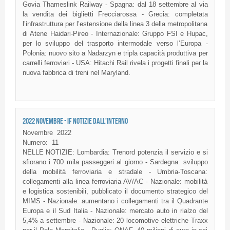
Govia Thameslink Railway - Spagna: dal 18 settembre al via
la vendita dei biglietti Frecciarossa - Grecia: completata
l’infrastruttura per l’estensione della linea 3 della metropolitana
di Atene Haidari-Pireo - Internazionale: Gruppo FSI e Hupac,
per lo sviluppo del trasporto intermodale verso l’Europa -
Polonia: nuovo sito a Nadarzyn e tripla capacità produttiva per
carrelli ferroviari - USA: Hitachi Rail rivela i progetti finali per la
nuova fabbrica di treni nel Maryland.
2022 NOVEMBRE - IF NOTIZIE DALL'INTERNO
Novembre
2022
Numero:
11
NELLE NOTIZIE: Lombardia: Trenord potenzia il servizio e si
sfiorano i 700 mila passeggeri al giorno - Sardegna: sviluppo
della mobilità ferroviaria e stradale - Umbria-Toscana:
collegamenti alla linea ferroviaria AV/AC - Nazionale: mobilità
e logistica sostenibili, pubblicato il documento strategico del
MIMS - Nazionale: aumentano i collegamenti tra il Quadrante
Europa e il Sud Italia - Nazionale: mercato auto in rialzo del
5,4% a settembre - Nazionale: 20 locomotive elettriche Traxx