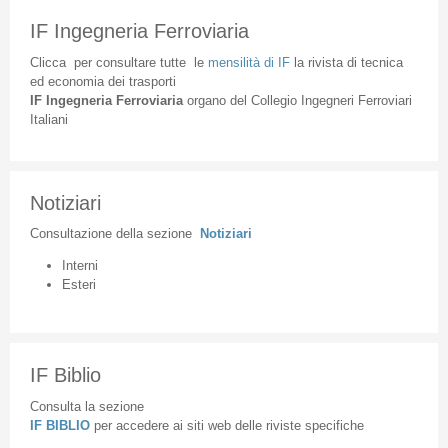
IF Ingegneria Ferroviaria
Clicca
per
consultare
tutte
le
mensilità
di
IF
la
rivista
di
tecnica
ed
economia
dei
trasporti
IF
Ingegneria
Ferroviaria
organo
del
Collegio
Ingegneri
Ferroviari
Italiani
Notiziari
Consultazione
della
sezione
Notiziari
Interni
Esteri
IF Biblio
Consulta la sezione
IF BIBLIO
per accedere ai siti web delle riviste specifiche