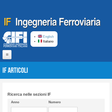
Salta al contenuto principale
English
Italiano
Home
IF Articoli
Chi siamo
Comitato di Redazione
CIFI in breve
Ricerca nelle sezioni IF
Anno
Numero
Linee Guida