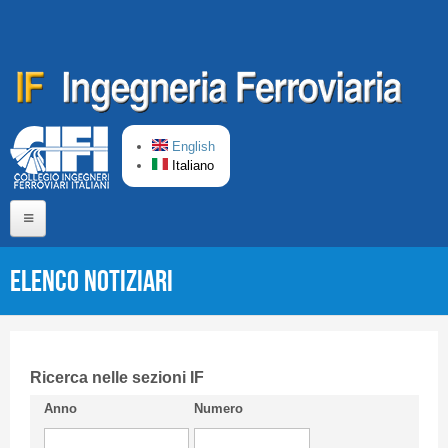
Salta al contenuto principale
English
Italiano
Home
Elenco Notiziari
Chi siamo
Comitato di Redazione
CIFI in breve
Ricerca nelle sezioni IF
Anno
Numero
Linee Guida