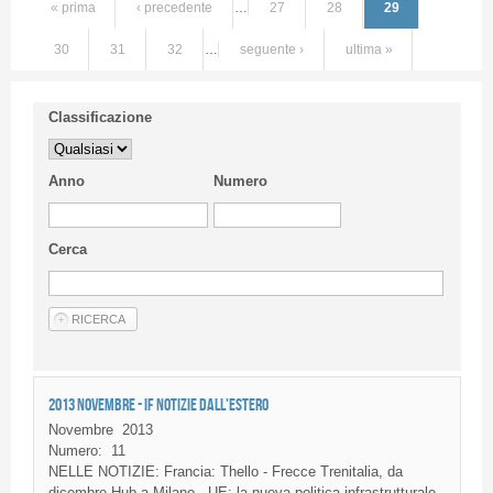
« prima
‹ precedente
…
27
28
29
30
31
32
…
seguente ›
ultima »
Classificazione
Anno
Numero
Cerca
2013 NOVEMBRE - IF NOTIZIE DALL'ESTERO
Novembre
2013
Numero:
11
NELLE NOTIZIE: Francia: Thello - Frecce Trenitalia, da
dicembre Hub a Milano - UE: la nuova politica infrastrutturale -