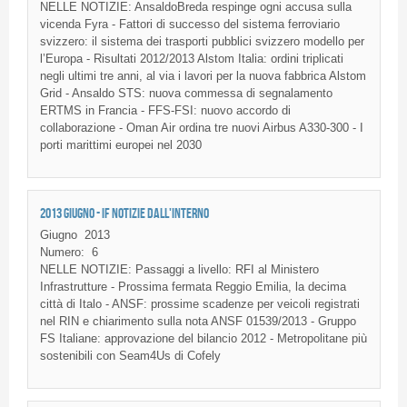
NELLE NOTIZIE: AnsaldoBreda respinge ogni accusa sulla
vicenda Fyra - Fattori di successo del sistema ferroviario
svizzero: il sistema dei trasporti pubblici svizzero modello per
l’Europa - Risultati 2012/2013 Alstom Italia: ordini triplicati
negli ultimi tre anni, al via i lavori per la nuova fabbrica Alstom
Grid - Ansaldo STS: nuova commessa di segnalamento
ERTMS in Francia - FFS-FSI: nuovo accordo di
collaborazione - Oman Air ordina tre nuovi Airbus A330-300 - I
porti marittimi europei nel 2030
2013 GIUGNO - IF NOTIZIE DALL'INTERNO
Giugno
2013
Numero:
6
NELLE NOTIZIE: Passaggi a livello: RFI al Ministero
Infrastrutture - Prossima fermata Reggio Emilia, la decima
città di Italo - ANSF: prossime scadenze per veicoli registrati
nel RIN e chiarimento sulla nota ANSF 01539/2013 - Gruppo
FS Italiane: approvazione del bilancio 2012 - Metropolitane più
sostenibili con Seam4Us di Cofely