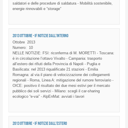
saldatori e delle procedure di saldatura - Mobilità sostenibile,
energie rinnovabili e “storage”
2013 OTTOBRE - IF NOTIZIE DALL'INTERNO
Ottobre
2013
Numero:
10
NELLE
NOTIZIE
:
FSI
:
riconferma
di
M.
MORETTI
-
Toscana
:
è
in
circolazione
l’ottavo
Vivalto
-
Campania
:
trasporto
all’estero
dei
rifiuti
della
Provincia
di
Napoli -
Puglia
e
Basilicata
:
nel
2013
riqualificate
21
stazioni
- Emilia
Romagna
: al via
il
piano
di
velocizzazione
dei
collegamenti
regionali
- Roma,
Linea
A:
mitigazione
del
rumore
ferroviario
-
OICE
:
positivo
il
risultato
dei
due
mesi
estivi
per
il
mercato
pubblico
dei
soli
servizi
- Milano:
scegli
il
car-sharing
ecologico
“e-vai”
-
AlpEnMat
:
avviati
i
lavori
2013 OTTOBRE - IF NOTIZIE DALL'ESTERO