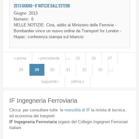
2013 GIUGNO - IF NOTIZIE DALL'ESTERO
Giugno
2013
Numero:
6
NELLE NOTIZIE: Cina, addio al Ministero delle Ferrovie -
Bombardier vince un nuovo ordine da Transport for London -
Hupac: conferenza stampa sul bilancio
« prima
‹ precedente
…
25
26
27
Pagine
28
29
30
31
32
33
…
seguente ›
ultima »
IF Ingegneria Ferroviaria
Clicca
per
consultare
tutte
le
mensilità
di
IF
la
rivista
di
tecnica
ed
economia
dei
trasporti
IF
Ingegneria
Ferroviaria
organo
del
Collegio
Ingegneri
Ferroviari
Italiani