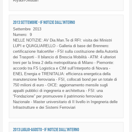
Riyadh-Jeddah
2013 SETTEMBRE - IF NOTIZIE DALL'INTERNO
Settembre
2013
Numero:
9
NELLE NOTIZIE: AV Dia.Man.Te di RFI: visita dei Ministri
LUPI e QUAGLIARELLO - Galleria di base del Brennero:
certificazione Italcertifer - FSI sulla costituzione della Autorità
dei Trasporti - Il bilancio di Brescia Mobilità - ATM: 4 ulteriori
treni per la linea 2 della metropolitana di Milano - Piemonte:
accordo tra FS Logistica e CIM sull’Interporto di Novara -
ENEL Energia e TRENITALIA: efficienza energetica della
manutenzione ferroviaria - FSI, collocati bond per un totale di
750 milioni di euro - OICE: aggiornamento mensile sugli
appalti pubblici di ingegneria e architettura - FSI: una
“Fondazione” per promuovere il patrimonio ferroviario
Nazionale - Master universitario di II livello in Ingegneria delle
Infrastrutture e dei Sistemi Ferroviari
2013 LUGLIO-AGOSTO - IF NOTIZIE DALL'INTERNO