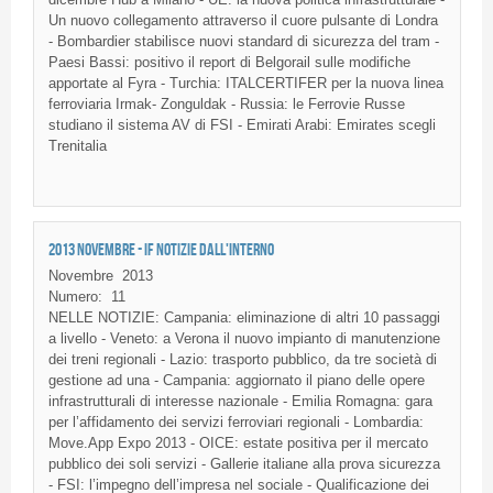
Un nuovo collegamento attraverso il cuore pulsante di Londra
- Bombardier stabilisce nuovi standard di sicurezza del tram -
Paesi Bassi: positivo il report di Belgorail sulle modifiche
apportate al Fyra - Turchia: ITALCERTIFER per la nuova linea
ferroviaria Irmak- Zonguldak - Russia: le Ferrovie Russe
studiano il sistema AV di FSI - Emirati Arabi: Emirates scegli
Trenitalia
2013 NOVEMBRE - IF NOTIZIE DALL'INTERNO
Novembre
2013
Numero:
11
NELLE NOTIZIE: Campania: eliminazione di altri 10 passaggi
a livello - Veneto: a Verona il nuovo impianto di manutenzione
dei treni regionali - Lazio: trasporto pubblico, da tre società di
gestione ad una - Campania: aggiornato il piano delle opere
infrastrutturali di interesse nazionale - Emilia Romagna: gara
per l’affidamento dei servizi ferroviari regionali - Lombardia:
Move.App Expo 2013 - OICE: estate positiva per il mercato
pubblico dei soli servizi - Gallerie italiane alla prova sicurezza
- FSI: l’impegno dell’impresa nel sociale - Qualificazione dei