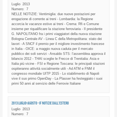
Luglio
2013
Numero:
7
NELLE NOTIZIE: Ventimiglia: due nuove postazioni per
erogazione di corrente ai treni - Lombardia: la Regione
accorcia le vacanze estive ai treni - Crema: Rfi e Comune
insieme per riqualificare la stazione ferroviaria - Il presidente
G. NAPOLITANO fra i primi viaggiatori della nuova stazione
Bologna Centrale AV - Linea C della Metropolitana: stato dei
lavori - A SNCF il premio per il migliore investimento francese
in Italia - OICE: a maggio nuova caduta per il mercato
pubblico dei soli servizi - Ansaldo STS: l’assemblea approva il
bilancio 2012 - THAI sceglie le Frecce di Trenitalia: Asia e
Italia più vicine - FSI e Regione Toscana: le principali stazioni
ospiteranno attività socialmente utili - Ad ATM e FNM il
congresso mondiale UITP 2015 - Lo stabilimento di Napoli
vive il suo primo OpenDay - La Plasser ha festeggiato i suoi
primi 50 anni al servizio delle Ferrovie Italiane
2013 LUGLIO-AGOSTO - IF NOTIZIE DALL'ESTERO
Luglio
2013
Numero:
7