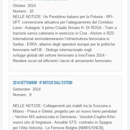
Ottobre
2014
Numero:
10
NELLE NOTIZIE: Un Pendolino italiano per la Polonia - RFI-
UFT: convenzione attuativa per l’adeguamento del Corridoio
Luino - Aubagne: il primo Citadis firmato H. DI ROSA - Tram a
trazione senza catenaria in esercizio in Cina - Alstom e RZD
International ammoderneranno l’infrastruttura ferroviaria in
Serbia - ERFA: allarme degli operatori europei per le politiche
ferroviarie nell’UE - Dialogo internazionale sugli
sviluppi globali del settore ferroviario a InnoTrans 2014 -
Rendere sicuri ed efficienti i lavori di armamento ferroviario
2014 SETTEMBRE - IF NOTIZIE DALL'ESTERO
Settembre
2014
Numero:
9
NELLE NOTIZIE: Collegamenti più stabili tra la Svizzera e
Milano - Prasa e Gibela: progetto per un nuovo treno pendolari
- Vectron MS autorizzata in Germania - Vossloh-Cogifer-Kihn:
nuovo sito di forgiatura - Ansaldo STS: contratto in Spagna
per l’Alta Velocità - Le Ferrovie Belghe (NMBS/SNCB),