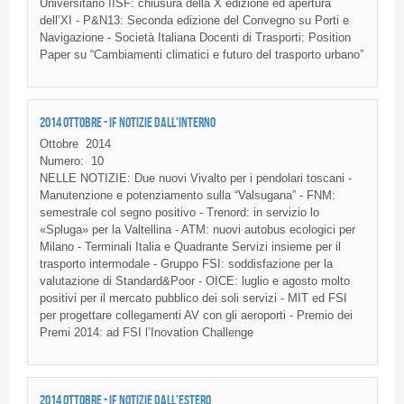
Universitario
IISF
:
chiusura
della
X
edizione
ed
apertura
dell’XI
- P&
N13
:
Seconda
edizione
del
Convegno
su
Porti
e
Navigazione
-
Società
Italiana
Docenti
di
Trasporti
: Position
Paper
su
“Cambiamenti
climatici
e
futuro
del
trasporto
urbano”
2014 OTTOBRE - IF NOTIZIE DALL'INTERNO
Ottobre
2014
Numero:
10
NELLE NOTIZIE: Due nuovi Vivalto per i pendolari toscani -
Manutenzione e potenziamento sulla “Valsugana” - FNM:
semestrale col segno positivo - Trenord: in servizio lo
«Spluga» per la Valtellina - ATM: nuovi autobus ecologici per
Milano - Terminali Italia e Quadrante Servizi insieme per il
trasporto intermodale - Gruppo FSI: soddisfazione per la
valutazione di Standard&Poor - OICE: luglio e agosto molto
positivi per il mercato pubblico dei soli servizi - MIT ed FSI
per progettare collegamenti AV con gli aeroporti - Premio dei
Premi 2014: ad FSI l’Inovation Challenge
2014 OTTOBRE - IF NOTIZIE DALL'ESTERO