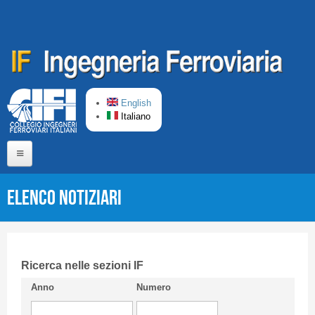
Salta al contenuto principale
English
Italiano
Home
Elenco Notiziari
Chi siamo
Comitato di Redazione
CIFI in breve
Ricerca nelle sezioni IF
Anno
Numero
Linee Guida