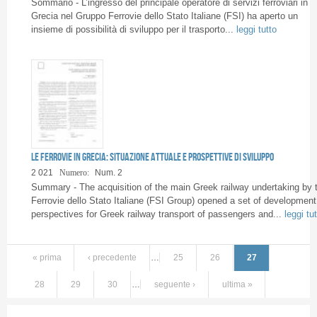
Sommario - L’ingresso del principale operatore di servizi ferroviari in
Grecia nel Gruppo Ferrovie dello Stato Italiane (FSI) ha aperto un
insieme di possibilità di sviluppo per il trasporto...
leggi tutto
Le ferrovie in Grecia: situazione attuale e prospettive di sviluppo
2 021
Numero:
Num. 2
Summary - The acquisition of the main Greek railway undertaking by 
Ferrovie dello Stato Italiane (FSI Group) opened a set of development
perspectives for Greek railway transport of passengers and...
leggi tu
« prima
‹ precedente
…
25
26
27
28
29
30
…
seguente ›
ultima »