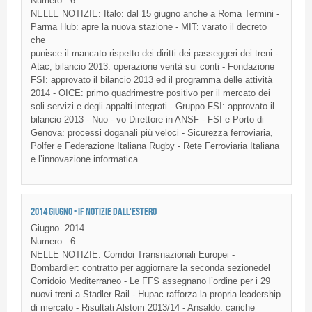
Numero:
6
NELLE
NOTIZIE
:
Italo
:
dal
15
giugno
anche
a Roma Termini -
Parma Hub:
apre
la
nuova
stazione
- MIT:
varato
il
decreto
che
punisce
il
mancato
rispetto
dei
diritti
dei
passeggeri
dei
treni
-
Atac
,
bilancio
2013:
operazione
verità
sui
conti
-
Fondazione
FSI
:
approvato
il
bilancio
2013
ed
il
programma
delle
attività
2014 -
OICE
:
primo
quadrimestre
positivo
per
il
mercato
dei
soli
servizi
e
degli
appalti
integrati
-
Gruppo
FSI
:
approvato
il
bilancio
2013 -
Nuo
-
vo
Direttore
in
ANSF
-
FSI
e Porto
di
Genova
:
processi
doganali
più
veloci
-
Sicurezza
ferroviaria
,
Polfer
e
Federazione
Italiana
Rugby -
Rete
Ferroviaria
Italiana
e
l’innovazione
informatica
2014 GIUGNO - IF NOTIZIE DALL'ESTERO
Giugno
2014
Numero:
6
NELLE
NOTIZIE
:
Corridoi
Transnazionali
Europei
-
Bombardier:
contratto
per
aggiornare
la
seconda
sezionedel
Corridoio
Mediterraneo
- Le
FFS
assegnano
l’ordine
per i 29
nuovi
treni
a
Stadler
Rail -
Hupac
rafforza
la
propria
leadership
di
mercato
-
Risultati
Alstom
2013/14 -
Ansaldo
:
cariche