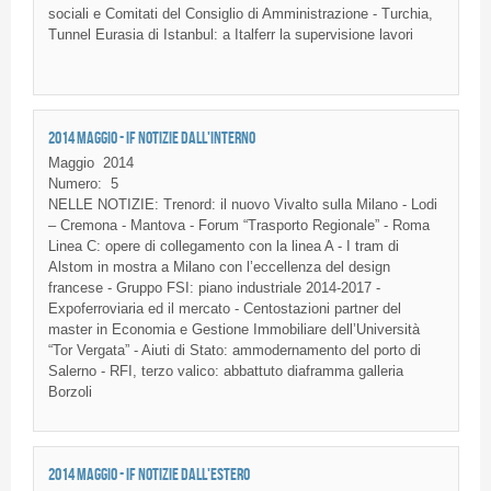
sociali
e
Comitati
del
Consiglio
di
Amministrazione
-
Turchia
,
Tunnel Eurasia
di
Istanbul: a
Italferr
la
supervisione
lavori
2014 MAGGIO - IF NOTIZIE DALL'INTERNO
Maggio
2014
Numero:
5
NELLE NOTIZIE: Trenord: il nuovo Vivalto sulla Milano - Lodi
– Cremona - Mantova - Forum “Trasporto Regionale” - Roma
Linea C: opere di collegamento con la linea A - I tram di
Alstom in mostra a Milano con l’eccellenza del design
francese - Gruppo FSI: piano industriale 2014-2017 -
Expoferroviaria ed il mercato - Centostazioni partner del
master in Economia e Gestione Immobiliare dell’Università
“Tor Vergata” - Aiuti di Stato: ammodernamento del porto di
Salerno - RFI, terzo valico: abbattuto diaframma galleria
Borzoli
2014 MAGGIO - IF NOTIZIE DALL'ESTERO