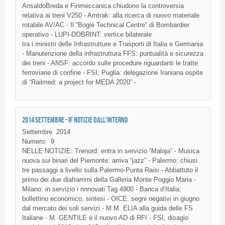
AnsaldoBreda e Finmeccanica chiudono la controversia
relativa ai treni V250 - Amtrak: alla ricerca di nuovo materiale
rotabile AV/AC - Il “Bogie Technical Centre” di Bombardier
operativo - LUPI-DOBRINT: vertice bilaterale
tra i ministri delle Infrastrutture e Trasporti di Italia e Germania
- Manutenzione della infrastruttura FFS: puntualità e sicurezza
dei treni - ANSF: accordo sulle procedure riguardanti le tratte
ferroviarie di confine - FSI, Puglia: delegazione Iraniana ospite
di “Railmed: a project for MEDA 2020” -
2014 SETTEMBRE - IF NOTIZIE DALL'INTERNO
Settembre
2014
Numero:
9
NELLE NOTIZIE: Trenord: entra in servizio “Maloja” - Musica
nuova sui binari del Piemonte: arriva “jazz” - Palermo: chiusi
tre passaggi a livello sulla Palermo-Punta Raisi - Abbattuto il
primo dei due diaframmi della Galleria Monte Poggio Maria -
Milano: in servizio i rinnovati Tag 4900 - Banca d’Italia:
bollettino economico, sintesi - OICE: segni negativi in giugno
dal mercato dei soli servizi - M.M. ELIA alla guida delle FS
Italiane - M. GENTILE è il nuovo AD di RFI - FSI, disagio