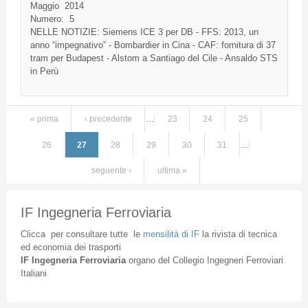
Maggio
2014
Numero:
5
NELLE NOTIZIE: Siemens ICE 3 per DB - FFS: 2013, un
anno “impegnativo” - Bombardier in Cina - CAF: fornitura di 37
tram per Budapest - Alstom a Santiago del Cile - Ansaldo STS
in Perù
« prima
‹ precedente
…
23
24
25
Pagine
26
27
28
29
30
31
…
seguente ›
ultima »
IF Ingegneria Ferroviaria
Clicca
per
consultare
tutte
le
mensilità
di
IF
la
rivista
di
tecnica
ed
economia
dei
trasporti
IF
Ingegneria
Ferroviaria
organo
del
Collegio
Ingegneri
Ferroviari
Italiani