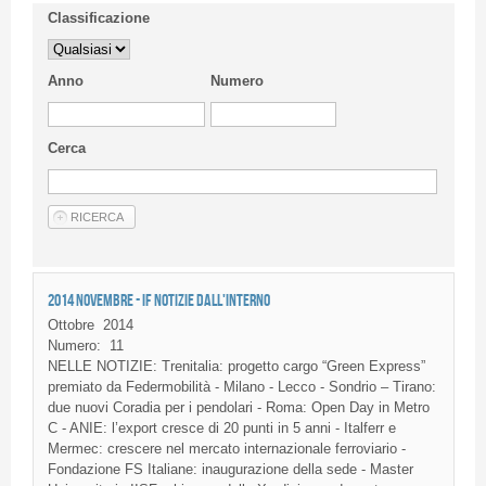
Classificazione
Anno
Numero
Cerca
2014 NOVEMBRE - IF NOTIZIE DALL'INTERNO
Ottobre
2014
Numero:
11
NELLE
NOTIZIE
:
Trenitalia
:
progetto
cargo “Green Express”
premiato
da
Federmobilità
- Milano -
Lecco
-
Sondrio
–
Tirano
:
due
nuovi
Coradia
per i
pendolari
- Roma: Open Day in Metro
C -
ANIE
:
l’export
cresce
di
20
punti
in 5
anni
-
Italferr
e
Mermec
:
crescere
nel
mercato
internazionale
ferroviario
-
Fondazione
FS
Italiane
:
inaugurazione
della
sede
- Master