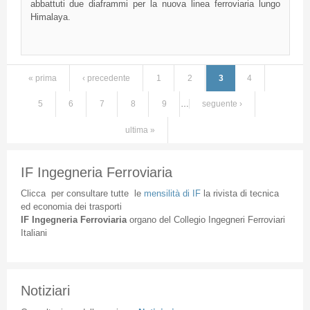
abbattuti due diaframmi per la nuova linea ferroviaria lungo
Himalaya.
« prima
‹ precedente
1
2
3
4
Pagine
5
6
7
8
9
…
seguente ›
ultima »
IF Ingegneria Ferroviaria
Clicca
per
consultare
tutte
le
mensilità
di
IF
la
rivista
di
tecnica
ed
economia
dei
trasporti
IF
Ingegneria
Ferroviaria
organo
del
Collegio
Ingegneri
Ferroviari
Italiani
Notiziari