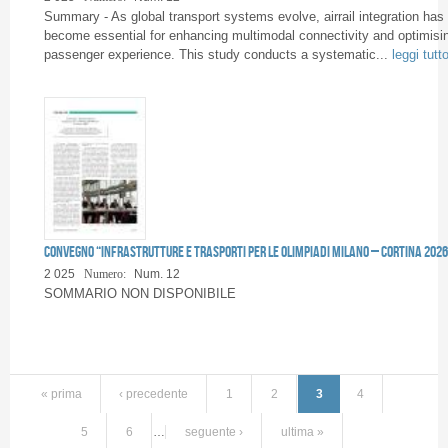
Summary - As global transport systems evolve, airrail integration has
become essential for enhancing multimodal connectivity and optimisi
passenger experience. This study conducts a systematic...
leggi tutt
Convegno “Infrastrutture e Trasporti per le Olimpiadi Milano – Cortina 2026
2 025
Numero:
Num. 12
SOMMARIO NON DISPONIBILE
« prima
‹ precedente
1
2
3
4
5
6
…
seguente ›
ultima »