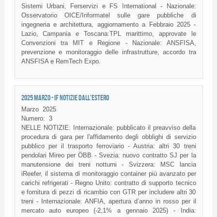
Sistemi Urbani, Ferservizi e FS International - Nazionale:
Osservatorio OICE/Informatel sulle gare pubbliche di
ingegneria e architettura, aggiornamento a Febbraio 2025 -
Lazio, Campania e Toscana:TPL marittimo, approvate le
Convenzioni tra MIT e Regione - Nazionale: ANSFISA,
prevenzione e monitoraggio delle infrastrutture, accordo tra
ANSFISA e RemTech Expo.
2025 MARZO - IF NOTIZIE DALL'ESTERO
Marzo
2025
Numero:
3
NELLE NOTIZIE: Internazionale: pubblicato il preavviso della
procedura di gara per l'affidamento degli obblighi di servizio
pubblico per il trasporto ferroviario - Austria: altri 30 treni
pendolari Mireo per ÖBB - Svezia: nuovo contratto SJ per la
manutensione dei treni notturni - Svizzera: MSC lancia
iReefer, il sistema di monitoraggio container più avanzato per
carichi refrigerati - Regno Unito: contratto di supporto tecnico
e fornitura di pezzi di ricambio con GTR per includere altri 30
treni - Internazionale: ANFIA, apertura d’anno in rosso per il
mercato auto europeo (-2,1% a gennaio 2025) - India: