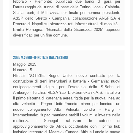
febbraio - Piemonte: pubblicati due bandi di gara per
l’attrezzaggio del tunnel di base della Torino-Lione - Calabria-
Sicilia: porti, il MIT avvia iter finale per nomina presidente
AdSP dello Stretto - Campania: collaborazione ANSFISA e
Procura di Napoli su sicurezza reti infrastrutturali di mobilità -
Emilia Romagna: “Giornata della Sicurezza 2025” approcci
diversificati per un fine comune.
2025 MAGGIO - IF NOTIZIE DALL'ESTERO
Maggio
2025
Numero:
5
NELLE NOTIZIE: Regno Unito: nuovo contratto per la
costruzione di treni interurbani a batteria - Germania: nuovi
equipaggiamenti digitali per l’esercizio della S-Bahn di
Amburgo - Turchia: RESA Yapi Elektromekanik A.S. installerà
il primo sistema di catenaria aerea rigida per la nuova linea ad
alta velocità - Regno Unito-Francia: piano per lanciare un
nuovo collegamento Alta Velocità Londra - Parigi -
Internazionale: Hupac mantiene stabili i volumi e investe nella
resilienza - Senegal: rafforzare le catene di
approvvigionamento dell’Africa occidentale con il primo hub
logistico integrato di Maersk - Canada: Airbus Lancia la nuova