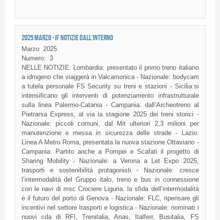
2025 MARZO - IF NOTIZIE DALL'INTERNO
Marzo
2025
Numero:
3
NELLE NOTIZIE: Lombardia: presentato il primo treno italiano
a idrogeno che viaggerà in Valcamonica - Nazionale: bodycam
a tutela personale FS Security su treni e stazioni - Sicilia:si
intensificano gli interventi di potenziamento infrastrutturale
sulla linea Palermo-Catania - Campania: dall’Archeotreno al
Pietrarsa Express, al via la stagione 2025 dei treni storici -
Nazionale: piccoli comuni, dal Mit ulteriori 2,3 milioni per
manutenzione e messa in sicurezza delle strade - Lazio:
Linea A Metro Roma, presentata la nuova stazione Ottaviano -
Campania: Partito anche a Pompei e Scafati il progetto di
Sharing Mobility - Nazionale: a Verona a Let Expo 2025,
trasporti e sostenibilità protagonisti - Nazionale: cresce
l’intermodalità del Gruppo italo, treno e bus in connessione
con le navi di msc Crociere Liguria: la sfida dell’intermodalità
è il futuro del porto di Genova - Nazionale: FLC, ripensare gli
incentivi nel settore trasporti e logistica - Nazionale: nominati i
nuovi cda di RFI, Trenitalia, Anas, Italferr, Busitalia, FS