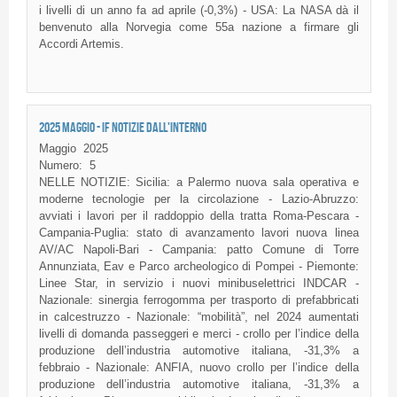
i livelli di un anno fa ad aprile (-0,3%) - USA: La NASA dà il
benvenuto alla Norvegia come 55a nazione a firmare gli
Accordi Artemis.
2025 MAGGIO - IF NOTIZIE DALL'INTERNO
Maggio
2025
Numero:
5
NELLE NOTIZIE: Sicilia: a Palermo nuova sala operativa e
moderne tecnologie per la circolazione - Lazio-Abruzzo:
avviati i lavori per il raddoppio della tratta Roma-Pescara -
Campania-Puglia: stato di avanzamento lavori nuova linea
AV/AC Napoli-Bari - Campania: patto Comune di Torre
Annunziata, Eav e Parco archeologico di Pompei - Piemonte:
Linee Star, in servizio i nuovi minibuselettrici INDCAR -
Nazionale: sinergia ferrogomma per trasporto di prefabbricati
in calcestruzzo - Nazionale: “mobilità”, nel 2024 aumentati
livelli di domanda passeggeri e merci - crollo per l’indice della
produzione dell’industria automotive italiana, -31,3% a
febbraio - Nazionale: ANFIA, nuovo crollo per l’indice della
produzione dell’industria automotive italiana, -31,3% a