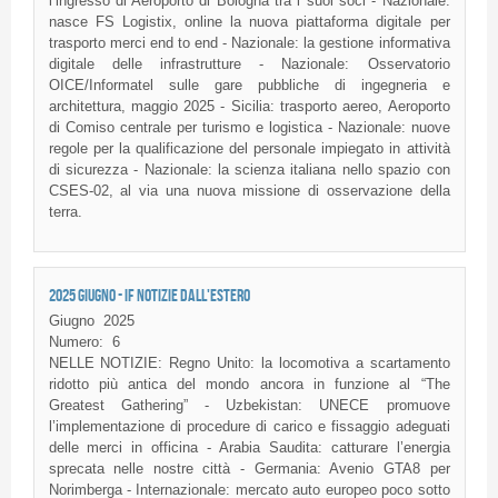
l’ingresso di Aeroporto di Bologna tra i suoi soci - Nazionale:
nasce FS Logistix, online la nuova piattaforma digitale per
trasporto merci end to end - Nazionale: la gestione informativa
digitale delle infrastrutture - Nazionale: Osservatorio
OICE/Informatel sulle gare pubbliche di ingegneria e
architettura, maggio 2025 - Sicilia: trasporto aereo, Aeroporto
di Comiso centrale per turismo e logistica - Nazionale: nuove
regole per la qualificazione del personale impiegato in attività
di sicurezza - Nazionale: la scienza italiana nello spazio con
CSES-02, al via una nuova missione di osservazione della
terra.
2025 GIUGNO - IF NOTIZIE DALL'ESTERO
Giugno
2025
Numero:
6
NELLE NOTIZIE: Regno Unito: la locomotiva a scartamento
ridotto più antica del mondo ancora in funzione al “The
Greatest Gathering” - Uzbekistan: UNECE promuove
l’implementazione di procedure di carico e fissaggio adeguati
delle merci in officina - Arabia Saudita: catturare l’energia
sprecata nelle nostre città - Germania: Avenio GTA8 per
Norimberga - Internazionale: mercato auto europeo poco sotto