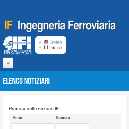
Salta al contenuto principale
English
Italiano
Home
Elenco Notiziari
Chi siamo
Comitato di Redazione
CIFI in breve
Ricerca nelle sezioni IF
Anno
Numero
Linee Guida