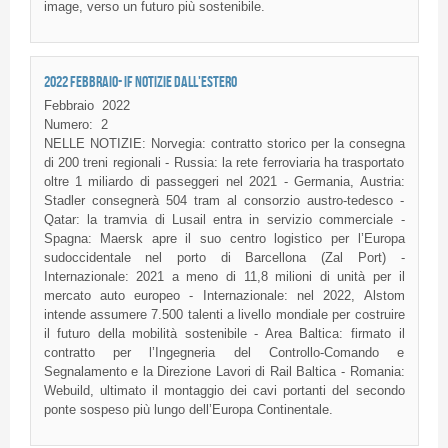
image, verso un futuro più sostenibile.
2022 FEBBRAIO- IF NOTIZIE DALL'ESTERO
Febbraio
2022
Numero:
2
NELLE NOTIZIE: Norvegia: contratto storico per la consegna
di 200 treni regionali - Russia: la rete ferroviaria ha trasportato
oltre 1 miliardo di passeggeri nel 2021 - Germania, Austria:
Stadler consegnerà 504 tram al consorzio austro-tedesco -
Qatar: la tramvia di Lusail entra in servizio commerciale -
Spagna: Maersk apre il suo centro logistico per l’Europa
sudoccidentale nel porto di Barcellona (Zal Port) -
Internazionale: 2021 a meno di 11,8 milioni di unità per il
mercato auto europeo - Internazionale: nel 2022, Alstom
intende assumere 7.500 talenti a livello mondiale per costruire
il futuro della mobilità sostenibile - Area Baltica: firmato il
contratto per l’Ingegneria del Controllo-Comando e
Segnalamento e la Direzione Lavori di Rail Baltica - Romania:
Webuild, ultimato il montaggio dei cavi portanti del secondo
ponte sospeso più lungo dell’Europa Continentale.