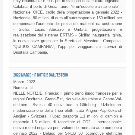
Italy Roundtable e FLC per lo sviluppo della cultura logistica -
Calabria: il porto di Gioia Tauro, “è un’eccellenza nazionale” -
Nazionale: OICE, crollo della progettazione a gennaio 2022 -
Nazionale: 80 milioni di euro all’autotrasporto e 150 milioni per
compensare l’aumento dei prezzi dei materiali da costruzione
- Sicilia, Lazio, Abruzzo e Umbria: progettazione e
realizzazione del sistema ERTMS - Sicilia: inaugurata Iginia,
la nuova nave green per lo Stretto di Messina - Campania:
“QUIBUS CAMPANIA”, l’app per viaggiare sui servizi di
Busitalia Campania.
2022 MARZO - IF NOTIZIE DALL'ESTERO
Marzo
2022
Numero:
3
NELLE NOTIZIE: Francia: il primo treno ibrido francese per le
regioni Occitania, Grand-Est, Nouvelle-Aquitaine e Centre-Val-
de-Loire - Svezia: 40 nuovi tram a Göteborg - Uzbekistan:
modernizzazione della linea elettrificata Angren-Pap-Kokand-
Andjian - Svizzera: Hupac trasporta 1,1 milioni di camion e
risparmia 1,5 milioni di tonnellate di CO2 - Internazionale:
nuovo record negativo per i volumi del mercato auto europeo a
gennaio 2022 - Belgio: per SNCB 50 locomotive elettriche