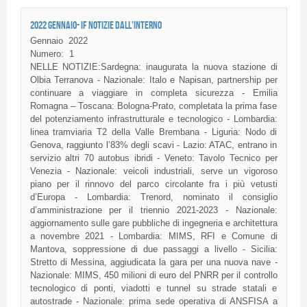
2022 GENNAIO- IF NOTIZIE DALL'INTERNO
Gennaio
2022
Numero:
1
NELLE NOTIZIE:Sardegna: inaugurata la nuova stazione di
Olbia Terranova - Nazionale: Italo e Napisan, partnership per
continuare a viaggiare in completa sicurezza - Emilia
Romagna – Toscana: Bologna-Prato, completata la prima fase
del potenziamento infrastrutturale e tecnologico - Lombardia:
linea tramviaria T2 della Valle Brembana - Liguria: Nodo di
Genova, raggiunto l’83% degli scavi - Lazio: ATAC, entrano in
servizio altri 70 autobus ibridi - Veneto: Tavolo Tecnico per
Venezia - Nazionale: veicoli industriali, serve un vigoroso
piano per il rinnovo del parco circolante fra i più vetusti
d’Europa - Lombardia: Trenord, nominato il consiglio
d’amministrazione per il triennio 2021-2023 - Nazionale:
aggiornamento sulle gare pubbliche di ingegneria e architettura
a novembre 2021 - Lombardia: MIMS, RFI e Comune di
Mantova, soppressione di due passaggi a livello - Sicilia:
Stretto di Messina, aggiudicata la gara per una nuova nave -
Nazionale: MIMS, 450 milioni di euro del PNRR per il controllo
tecnologico di ponti, viadotti e tunnel su strade statali e
autostrade - Nazionale: prima sede operativa di ANSFISA a