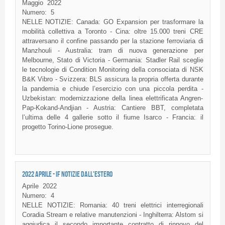
Maggio
2022
Numero:
5
NELLE NOTIZIE: Canada: GO Expansion per trasformare la
mobilità collettiva a Toronto - Cina: oltre 15.000 treni CRE
attraversano il confine passando per la stazione ferroviaria di
Manzhouli - Australia: tram di nuova generazione per
Melbourne, Stato di Victoria - Germania: Stadler Rail sceglie
le tecnologie di Condition Monitoring della consociata di NSK
B&K Vibro - Svizzera: BLS assicura la propria offerta durante
la pandemia e chiude l’esercizio con una piccola perdita -
Uzbekistan: modernizzazione della linea elettrificata Angren-
Pap-Kokand-Andjian - Austria: Cantiere BBT, completata
l’ultima delle 4 gallerie sotto il fiume Isarco - Francia: il
progetto Torino-Lione prosegue.
2022 APRILE - IF NOTIZIE DALL'ESTERO
Aprile
2022
Numero:
4
NELLE NOTIZIE: Romania: 40 treni elettrici interregionali
Coradia Stream e relative manutenzioni - Inghilterra: Alstom si
aggiudica il secondo importante contratto di rinnovo del