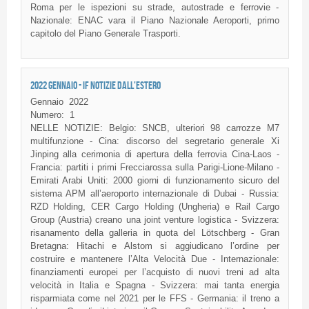
Roma per le ispezioni su strade, autostrade e ferrovie -
Nazionale: ENAC vara il Piano Nazionale Aeroporti, primo
capitolo del Piano Generale Trasporti.
2022 GENNAIO - IF NOTIZIE DALL'ESTERO
Gennaio
2022
Numero:
1
NELLE NOTIZIE: Belgio: SNCB, ulteriori 98 carrozze M7
multifunzione - Cina: discorso del segretario generale Xi
Jinping alla cerimonia di apertura della ferrovia Cina-Laos -
Francia: partiti i primi Frecciarossa sulla Parigi-Lione-Milano -
Emirati Arabi Uniti: 2000 giorni di funzionamento sicuro del
sistema APM all’aeroporto internazionale di Dubai - Russia:
RZD Holding, CER Cargo Holding (Ungheria) e Rail Cargo
Group (Austria) creano una joint venture logistica - Svizzera:
risanamento della galleria in quota del Lötschberg - Gran
Bretagna: Hitachi e Alstom si aggiudicano l’ordine per
costruire e mantenere l’Alta Velocità Due - Internazionale:
finanziamenti europei per l’acquisto di nuovi treni ad alta
velocità in Italia e Spagna - Svizzera: mai tanta energia
risparmiata come nel 2021 per le FFS - Germania: il treno a