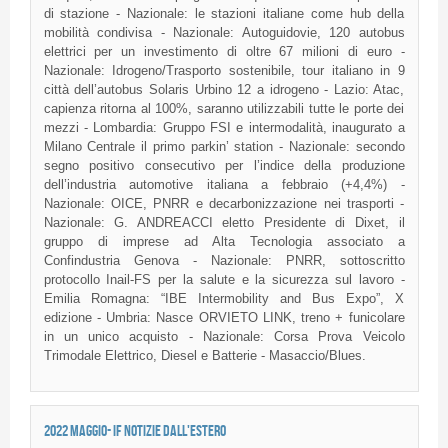
di stazione - Nazionale: le stazioni italiane come hub della
mobilità condivisa - Nazionale: Autoguidovie, 120 autobus
elettrici per un investimento di oltre 67 milioni di euro -
Nazionale: Idrogeno/Trasporto sostenibile, tour italiano in 9
città dell’autobus Solaris Urbino 12 a idrogeno - Lazio: Atac,
capienza ritorna al 100%, saranno utilizzabili tutte le porte dei
mezzi - Lombardia: Gruppo FSI e intermodalità, inaugurato a
Milano Centrale il primo parkin’ station - Nazionale: secondo
segno positivo consecutivo per l’indice della produzione
dell’industria automotive italiana a febbraio (+4,4%) -
Nazionale: OICE, PNRR e decarbonizzazione nei trasporti -
Nazionale: G. ANDREACCI eletto Presidente di Dixet, il
gruppo di imprese ad Alta Tecnologia associato a
Confindustria Genova - Nazionale: PNRR, sottoscritto
protocollo Inail-FS per la salute e la sicurezza sul lavoro -
Emilia Romagna: “IBE Intermobility and Bus Expo”, X
edizione - Umbria: Nasce ORVIETO LINK, treno + funicolare
in un unico acquisto - Nazionale: Corsa Prova Veicolo
Trimodale Elettrico, Diesel e Batterie - Masaccio/Blues.
2022 MAGGIO- IF NOTIZIE DALL'ESTERO