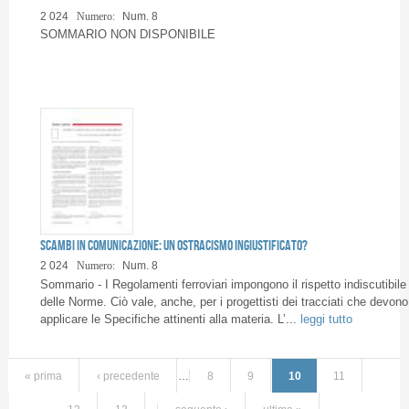
2 024
Numero:
Num. 8
SOMMARIO NON DISPONIBILE
Scambi in comunicazione: un ostracismo ingiustificato?
2 024
Numero:
Num. 8
Sommario - I Regolamenti ferroviari impongono il rispetto indiscutibile
delle Norme. Ciò vale, anche, per i progettisti dei tracciati che devono
applicare le Specifiche attinenti alla materia. L’...
leggi tutto
« prima
‹ precedente
…
8
9
10
11