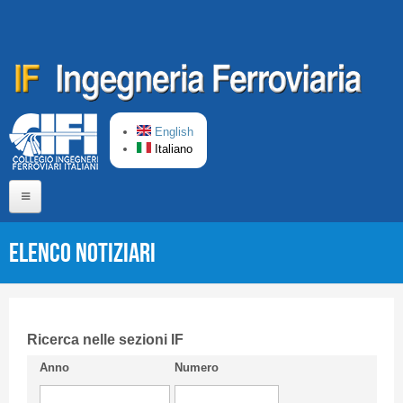
Salta al contenuto principale
English
Italiano
Home
Elenco Notiziari
Chi siamo
Comitato di Redazione
CIFI in breve
Ricerca nelle sezioni IF
Anno
Numero
Linee Guida