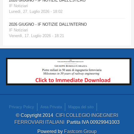
2026 GIUGNO - IF NOTIZIE DALL'ESTERO
IF Notiziari
Lunedì, 27. Luglio 2026 - 18:02
2026 GIUGNO - IF NOTIZIE DALL'INTERNO
IF Notiziari
Venerdì, 17. Luglio 2026 - 18:21
Privacy Policy
Area Privata
Mappa del sito
© Copyright 2014
CIFI COLLEGIO INGEGNERI
FERROVIARI ITALIANI
Partita IVA 00929941003
Powered by
Fastcom Group