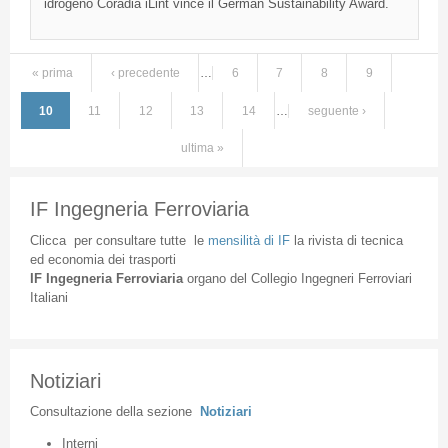
idrogeno Coradia iLint vince il German Sustainability Award.
« prima
‹ precedente
…
6
7
8
9
Pagine
10
11
12
13
14
…
seguente ›
ultima »
IF Ingegneria Ferroviaria
Clicca
per
consultare
tutte
le
mensilità
di
IF
la
rivista
di
tecnica
ed
economia
dei
trasporti
IF
Ingegneria
Ferroviaria
organo
del
Collegio
Ingegneri
Ferroviari
Italiani
Notiziari
Consultazione
della
sezione
Notiziari
Interni