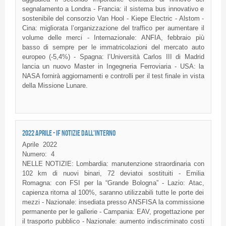
segnalamento a Londra - Francia: il sistema bus innovativo e
sostenibile del consorzio Van Hool - Kiepe Electric - Alstom -
Cina: migliorata l’organizzazione del traffico per aumentare il
volume delle merci - Internazionale: ANFIA, febbraio più
basso di sempre per le immatricolazioni del mercato auto
europeo (-5,4%) - Spagna: l’Università Carlos III di Madrid
lancia un nuovo Master in Ingegneria Ferroviaria - USA: la
NASA fornirà aggiornamenti e controlli per il test finale in vista
della Missione Lunare.
2022 APRILE - IF NOTIZIE DALL'INTERNO
Aprile
2022
Numero:
4
NELLE NOTIZIE: Lombardia: manutenzione straordinaria con
102 km di nuovi binari, 72 deviatoi sostituiti - Emilia
Romagna: con FSI per la “Grande Bologna” - Lazio: Atac,
capienza ritorna al 100%, saranno utilizzabili tutte le porte dei
mezzi - Nazionale: insediata presso ANSFISA la commissione
permanente per le gallerie - Campania: EAV, progettazione per
il trasporto pubblico - Nazionale: aumento indiscriminato costi