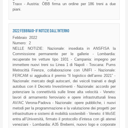
Traxx - Austria: ÖBB firma un ordine per 186 treni a due
piani.
2022 FEBBRAIO- IF NOTIZIE DALL'INTERNO
Febbraio
2022
Numero:
2
NELLE NOTIZIE: Nazionale: insediata in ANSFISA la
Commissione permanente per le gallerie - Lombardia:
recuperate tre vetture tipo 1931 - Campania: impegno per
immettere nuovi treni su Linea 1 di Napoli - Toscana: Pums
Metrocittà Firenze, collaborazione con UNIFI - Nazionale:
FERCAM si aggiudica il premio “Il logistico dell’anno 2021” -
Nazionale: mercato degli autocarri, dei veicoli trainati e degli
autobus con il Decreto Investimenti - Nazionale: accordo per
potenziare la connettività sulle linee alta velocità - Veneto:
lavori di armamento ferroviario e opere infrastrutturali linea
AV/AC Verona-Padova - Nazionale: opere pubbliche, i nuovi
metodi per la programmazione e la valutazione dei progetti per
infrastrutture e sistemi di mobilità sostenibili - Veneto: il MoSE
entra all’Università, firmato il protocollo d’intesa con gli atenei
veneziani - Lombardia: A35 Brebemi, nuovo logo e corporate