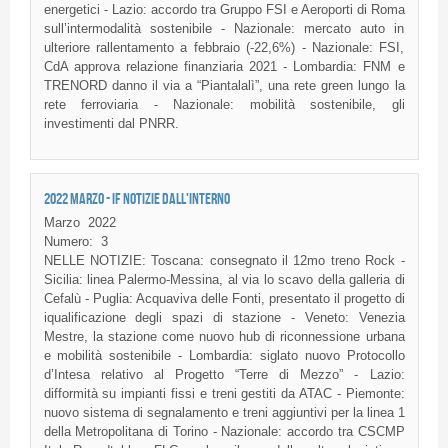
energetici - Lazio: accordo tra Gruppo FSI e Aeroporti di Roma
sull’intermodalità sostenibile - Nazionale: mercato auto in
ulteriore rallentamento a febbraio (-22,6%) - Nazionale: FSI,
CdA approva relazione finanziaria 2021 - Lombardia: FNM e
TRENORD danno il via a “Piantalalì”, una rete green lungo la
rete ferroviaria - Nazionale: mobilità sostenibile, gli
investimenti dal PNRR.
2022 MARZO - IF NOTIZIE DALL'INTERNO
Marzo
2022
Numero:
3
NELLE NOTIZIE: Toscana: consegnato il 12mo treno Rock -
Sicilia: linea Palermo-Messina, al via lo scavo della galleria di
Cefalù - Puglia: Acquaviva delle Fonti, presentato il progetto di
iqualificazione degli spazi di stazione - Veneto: Venezia
Mestre, la stazione come nuovo hub di riconnessione urbana
e mobilità sostenibile - Lombardia: siglato nuovo Protocollo
d’Intesa relativo al Progetto “Terre di Mezzo” - Lazio:
difformità su impianti fissi e treni gestiti da ATAC - Piemonte:
nuovo sistema di segnalamento e treni aggiuntivi per la linea 1
della Metropolitana di Torino - Nazionale: accordo tra CSCMP