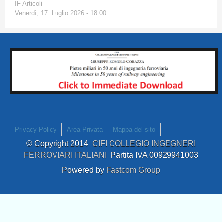
IF Articoli
Venerdì, 17. Luglio 2026 - 18:00
Privacy Policy
Area Privata
Mappa del sito
© Copyright 2014
CIFI COLLEGIO INGEGNERI
FERROVIARI ITALIANI
Partita IVA 00929941003
Powered by
Fastcom Group