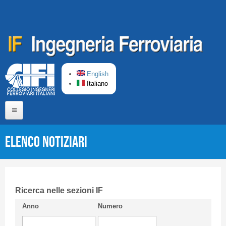
Salta al contenuto principale
English
Italiano
Home
Elenco Notiziari
Chi siamo
Comitato di Redazione
CIFI in breve
Ricerca nelle sezioni IF
Anno
Numero
Linee Guida