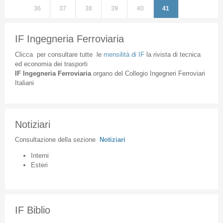
36
37
38
39
40
41
IF Ingegneria Ferroviaria
Clicca
per
consultare
tutte
le
mensilità
di
IF
la
rivista
di
tecnica
ed
economia
dei
trasporti
IF
Ingegneria
Ferroviaria
organo
del
Collegio
Ingegneri
Ferroviari
Italiani
Notiziari
Consultazione
della
sezione
Notiziari
Interni
Esteri
IF Biblio