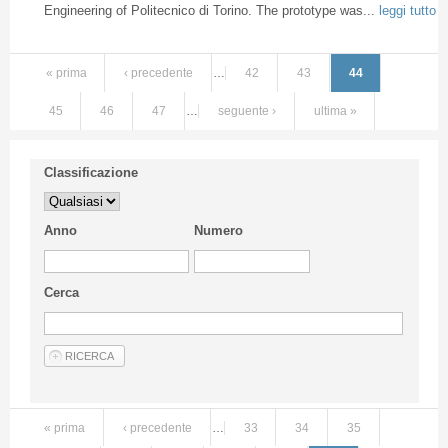
Engineering of Politecnico di Torino. The prototype was...
leggi tutto
« prima
‹ precedente
…
42
43
44
45
46
47
…
seguente ›
ultima »
Classificazione
Anno
Numero
Cerca
« prima
‹ precedente
…
33
34
35
Pagine