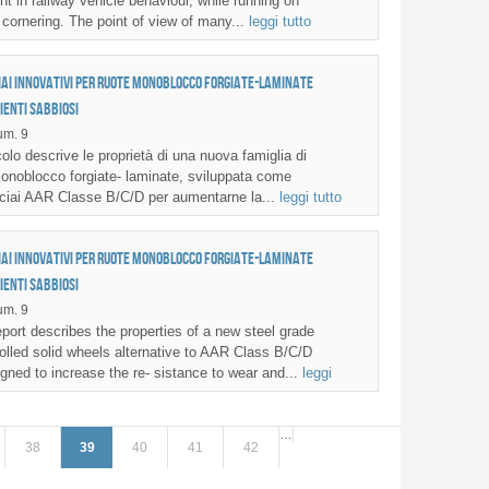
ght in railway vehicle behaviour, while running on
 cornering. The point of view of many...
leggi tutto
iai innovativi per ruote monoblocco forgiate-laminate
ienti sabbiosi
m. 9
olo descrive le proprietà di una nuova famiglia di
monoblocco forgiate- laminate, sviluppata come
acciai AAR Classe B/C/D per aumentarne la...
leggi tutto
iai innovativi per ruote monoblocco forgiate-laminate
ienti sabbiosi
m. 9
ort describes the properties of a new steel grade
rolled solid wheels alternative to AAR Class B/C/D
igned to increase the re- sistance to wear and...
leggi
…
38
39
40
41
42