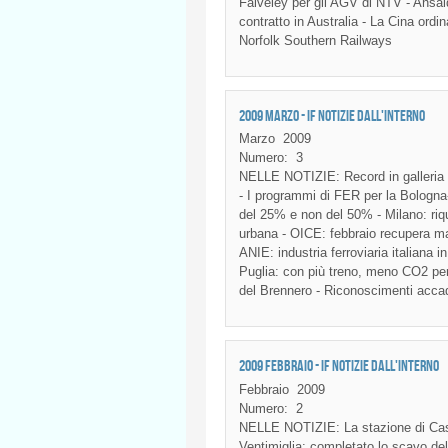
Faiveley per gli AGV di NTV - Ansa
contratto in Australia - La Cina ord
Norfolk Southern Railways
2009 MARZO - IF NOTIZIE DALL'INTERNO
Marzo
2009
Numero:
3
NELLE
NOTIZIE
: Record in
galleria
- I
programmi
di
FER
per la
Bologna
del 25% e non del 50% - Milano:
riq
urbana
-
OICE
:
febbraio
recupera
ma
ANIE
:
industria
ferroviaria
italiana
i
Puglia
: con
più
treno
,
meno
CO2 per 
del
Brennero
-
Riconoscimenti
acca
2009 FEBBRAIO - IF NOTIZIE DALL'INTERNO
Febbraio
2009
Numero:
2
NELLE
NOTIZIE
: La
stazione
di
Cas
Ventimiglia
:
completato
lo
scavo
del