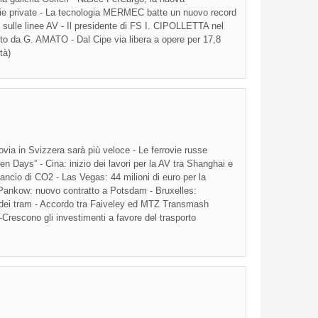
ie
private - La
tecnologia
MERMEC
batte
un
nuovo
record
sulle
linee
AV - Il
presidente
di
FS
I.
CIPOLLETTA
nel
to
da
G.
AMATO
-
Dal
Cipe
via
libera
a
opere
per 17,8
tà
)
via in Svizzera sarà più veloce - Le ferrovie russe
en Days” - Cina: inizio dei lavori per la AV tra Shanghai e
ancio di CO2 - Las Vegas: 44 milioni di euro per la
 Pankow: nuovo contratto a Potsdam - Bruxelles:
o dei tram - Accordo tra Faiveley ed MTZ Transmash
-Crescono gli investimenti a favore del trasporto