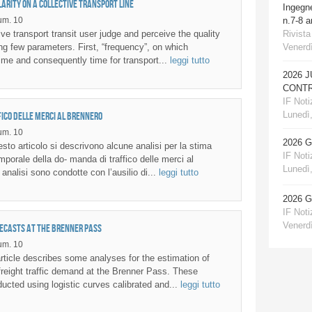
arity on a collective transport line
Ingegn
um. 10
n.7-8 
Rivista
ive transport transit user judge and perceive the quality
Venerdì
ing few parameters. First, “frequency”, on which
ime and consequently time for transport...
leggi tutto
2026 
CONTR
IF Notiz
Lunedì,
fico delle merci al Brennero
um. 10
2026 
sto articolo si descrivono alcune analisi per la stima
IF Notiz
mporale della do- manda di traffico delle merci al
Lunedì,
nalisi sono condotte con l’ausilio di...
leggi tutto
2026 
IF Notiz
Venerdì
recasts at the Brenner pass
um. 10
ticle describes some analyses for the estimation of
 freight traffic demand at the Brenner Pass. These
ucted using logistic curves calibrated and...
leggi tutto