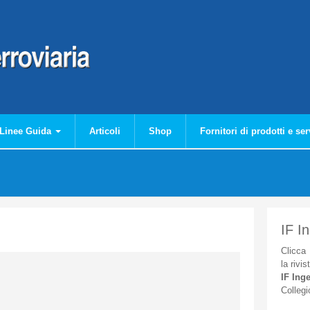
Linee Guida
Articoli
Shop
Fornitori di prodotti e ser
IF I
Clicca
la
rivis
IF
Inge
Collegi