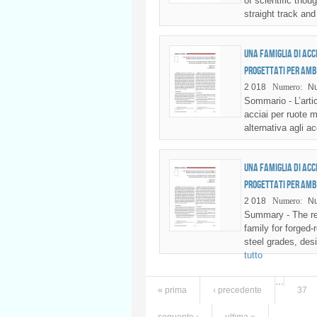
of scientific thou
straight track and
Una famiglia di acc
progettati per amb
2 018
Numero:
Nu
Sommario - L’artic
acciai per ruote 
alternativa agli 
Una famiglia di acc
progettati per amb
2 018
Numero:
Nu
Summary - The rep
family for forged-
steel grades, des
tutto
Pagine
…
« prima
‹ precedente
37
seguente ›
ultima »