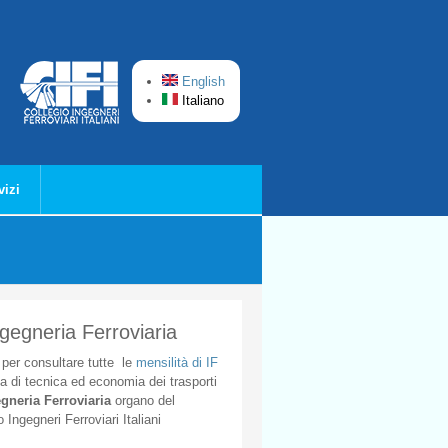
English
Italiano
vizi
ngegneria Ferroviaria
per
consultare
tutte
le
mensilità
di
IF
ta
di
tecnica
ed
economia
dei
trasporti
gneria
Ferroviaria
organo
del
o
Ingegneri
Ferroviari
Italiani