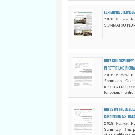
Cerimonia di conseg
2 018
Numero:
Nu
SOMMARIO NON
Note sullo sviluppo
in rettifilo e in cur
2 018
Numero:
Nu
Sommario - Questo
e tecnica del pen
ferroviari, mentre 
Notes on the develo
Running on a strai
2 018
Numero:
Nu
Summary - This pa