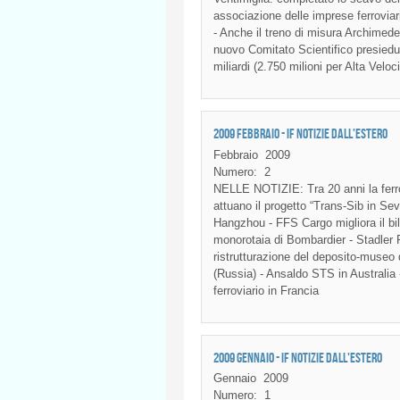
associazione
delle
imprese
ferroviar
-
Anche
il
treno
di
misura
Archimede
nuovo
Comitato
Scientifico
presiedu
miliardi
(2.750
milioni
per Alta
Veloci
2009 FEBBRAIO - IF NOTIZIE DALL'ESTERO
Febbraio
2009
Numero:
2
NELLE NOTIZIE: Tra 20 anni la ferro
attuano il progetto “Trans-Sib in Sev
Hangzhou - FFS Cargo migliora il bil
monorotaia di Bombardier - Stadler
ristrutturazione del deposito-muse
(Russia) - Ansaldo STS in Australia 
ferroviario in Francia
2009 GENNAIO - IF NOTIZIE DALL'ESTERO
Gennaio
2009
Numero:
1