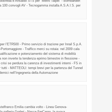
ldoBreda e Ansaldo STS per “Metro Taipei” - Bombardier:
ina 100 convogli AV - Tecnogamma installa A.S.A.I.S. per
per
l’ETR500
- Primo
servizio
di
trazione
per
Inrail
S.p.A.
-Portomaggiore
-
Traffico
merci
su
rotaia
:
nel
2009
cala
ualificazione
e
potenziamento
del
sistema
di
mobilità
 non
inverte
la
tendenza
eprimo
bimestre
in
flessione
-
n
crisi
se
perdura
la
carenza
di
investimenti
interni
-
FS
in
tutti -
MATTEOLI
: tempi
brevi
per la
partenza
del Tunnel
demici
nell’Ingegneria
della
Automazione
telfranco
Emilia cambia
volto
-
Linea
Genova-
la
galleria
Gorleri
-
Nasce
FerCargo
, la
nuova