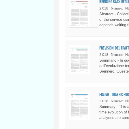
Bringing back regul
2 018
Numero:
N
Abstract - Collect
of the service us
depends waiting t
Previsioni del traf
2 018
Numero:
N
Sommario - In que
dell’evoluzione te
Brennero. Queste a
Freight traffic fo
2 018
Numero:
N
Summary - This ar
time evolution of
analyses are cond