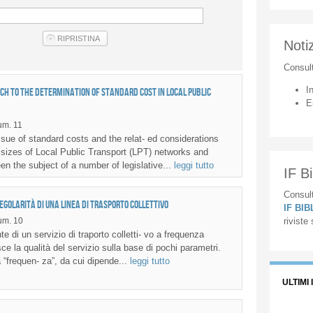
Notiz
Consul
I
ch to the determination of standard cost in Local Public
E
m. 11
ue of standard costs and the relat- ed considerations
 sizes of Local Public Transport (LPT) networks and
en the subject of a number of legislative...
leggi tutto
IF Bi
Consult
regolarità di una linea di trasporto collettivo
IF BI
um. 10
riviste
e di un servizio di traporto colletti- vo a frequenza
ce la qualità del servizio sulla base di pochi parametri.
la “frequen- za”, da cui dipende...
leggi tutto
ULTIMI 