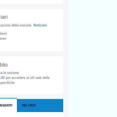
iari
tazione
della
sezione
Notiziari
nterni
steri
blio
a la sezione
BLIO
per accedere ai siti web delle
 specifiche
INSERITI
PIÙ VISTI