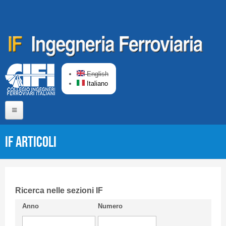
Salta al contenuto principale
English
Italiano
Home
IF Articoli
Chi siamo
Comitato di Redazione
CIFI in breve
Ricerca nelle sezioni IF
Anno
Numero
Linee Guida