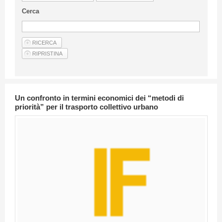
Linee Guida Per Gli Autori
Cerca
Privacy Policy
Articoli
Shop
Fornitori di prodotti e servizi
Un confronto in termini economici dei “metodi di
priorità” per il trasporto collettivo urbano