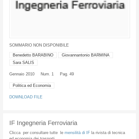
SOMMARIO
NON
DISPONIBILE
Benedetto BARABINO
Giovannantonio BARMINA
Sara SALIS
Gennaio
2010
Num. 1
Pag. 49
Politica ed Economia
DOWNLOAD FILE
IF Ingegneria Ferroviaria
Clicca
per
consultare
tutte
le
mensilità
di
IF
la
rivista
di
tecnica
ed
economia
dei
trasporti