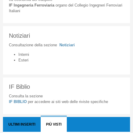
IF
Ingegneria
Ferroviaria
organo
del
Collegio
Ingegneri
Ferroviari
Italiani
Notiziari
Consultazione
della
sezione
Notiziari
Interni
Esteri
IF Biblio
Consulta la sezione
IF BIBLIO
per accedere ai siti web delle riviste specifiche
ULTIMI INSERITI
PIÙ VISTI