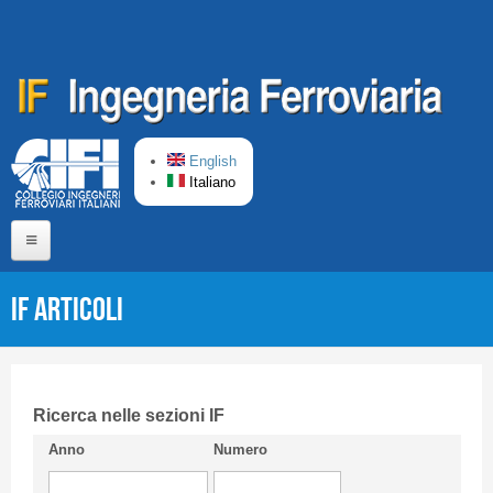
Salta al contenuto principale
English
Italiano
Home
IF Articoli
Chi siamo
Comitato di Redazione
CIFI in breve
Ricerca nelle sezioni IF
Anno
Numero
Linee Guida