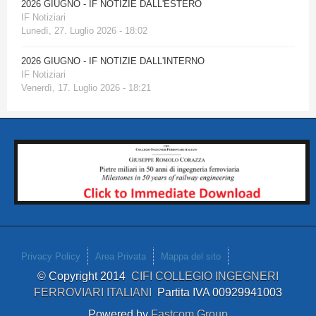
2026 GIUGNO - IF NOTIZIE DALL'ESTERO
IF Notiziari
Lunedì, 27. Luglio 2026 - 18:02
2026 GIUGNO - IF NOTIZIE DALL'INTERNO
IF Notiziari
Venerdì, 17. Luglio 2026 - 18:21
Privacy Policy
Area Privata
Mappa del sito
© Copyright 2014
CIFI COLLEGIO INGEGNERI
FERROVIARI ITALIANI
Partita IVA 00929941003
Powered by
Fastcom Group