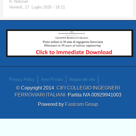
IF Notiziari
Venerdì, 17. Luglio 2026 - 18:21
Privacy Policy
Area Privata
Mappa del sito
© Copyright 2014
CIFI COLLEGIO INGEGNERI
FERROVIARI ITALIANI
Partita IVA 00929941003
Powered by
Fastcom Group