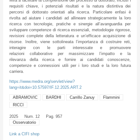
Mira a facilitare la comprensione del processo di dottorato, inclusi i
requisiti chiave, i potenziali risultati e la natura distintiva dei
percorsi di dottorato orientati alla ricerca. Particolare enfasi è
rivolta ad aiutare i candidati ad allineare strategicamente la loro
ricerca con tecnologie, pratiche e sinergie all’avanguardia per
sviluppare competenze di ricerca essenziali, metodologie rigorose,
revisioni complete della letteratura e un’efficace acquisizione di
risorse. Inoltre, viene sottolineata l’importanza di costruire reti,
interagire con le parti interessate e promuovere
relazioni collaborative per massimizzare l’impatto e la
rilevanza della ricerca e fornire ai candidati conoscenze,
competenze e connessioni utili per i loro studi e la loro futura
carriera.
https://www.medra.org/servlet/view?
lang=it&doi=10.57597/IF.12.2025.ART.2
ABRAMOVIC
BARDHI
Carrillo Zanuy
Flammini
RICCI
2025
Num. 12
Pag. 957
Osservatorio
Link a CIFI shop