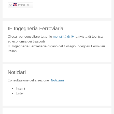
ENGLISH
IF Ingegneria Ferroviaria
Clicca
per
consultare
tutte
le
mensilità
di
IF
la
rivista
di
tecnica
ed
economia
dei
trasporti
IF
Ingegneria
Ferroviaria
organo
del
Collegio
Ingegneri
Ferroviari
Italiani
Notiziari
Consultazione
della
sezione
Notiziari
Interni
Esteri