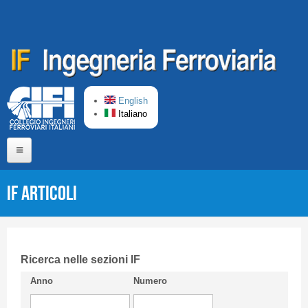
Salta al contenuto principale
English
Italiano
Home
IF Articoli
Chi siamo
Comitato di Redazione
CIFI in breve
Ricerca nelle sezioni IF
Anno
Numero
Linee Guida