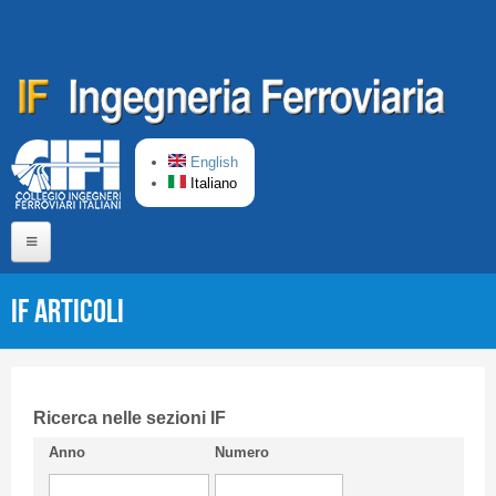
Salta al contenuto principale
English
Italiano
Home
IF Articoli
Chi siamo
Comitato di Redazione
CIFI in breve
Ricerca nelle sezioni IF
Anno
Numero
Linee Guida