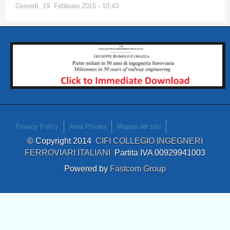
Giovedì, 19. Febbraio 2015 - 10:43
Privacy Policy
Area Privata
Mappa del sito
© Copyright 2014
CIFI COLLEGIO INGEGNERI
FERROVIARI ITALIANI
Partita IVA 00929941003
Powered by
Fastcom Group