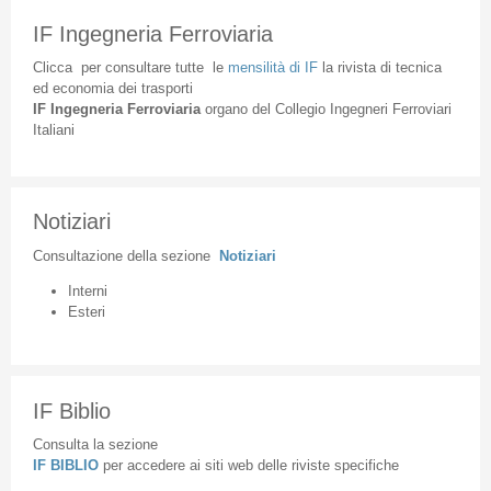
IF Ingegneria Ferroviaria
Clicca
per
consultare
tutte
le
mensilità
di
IF
la
rivista
di
tecnica
ed
economia
dei
trasporti
IF
Ingegneria
Ferroviaria
organo
del
Collegio
Ingegneri
Ferroviari
Italiani
Notiziari
Consultazione
della
sezione
Notiziari
Interni
Esteri
IF Biblio
Consulta la sezione
IF BIBLIO
per accedere ai siti web delle riviste specifiche