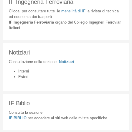
IF Ingegneria Ferroviaria
Clicca
per
consultare
tutte
le
mensilità
di
IF
la
rivista
di
tecnica
ed
economia
dei
trasporti
IF
Ingegneria
Ferroviaria
organo
del
Collegio
Ingegneri
Ferroviari
Italiani
Notiziari
Consultazione
della
sezione
Notiziari
Interni
Esteri
IF Biblio
Consulta la sezione
IF BIBLIO
per accedere ai siti web delle riviste specifiche