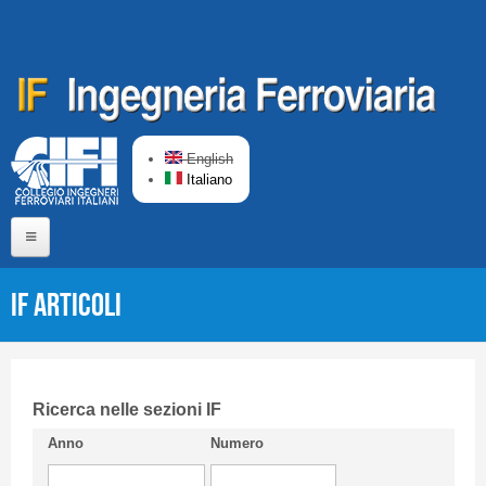
Salta al contenuto principale
English
Italiano
Home
IF Articoli
Chi siamo
Comitato di Redazione
CIFI in breve
Ricerca nelle sezioni IF
Anno
Numero
Linee Guida