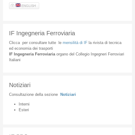
ENGLISH
IF Ingegneria Ferroviaria
Clicca
per
consultare
tutte
le
mensilità
di
IF
la
rivista
di
tecnica
ed
economia
dei
trasporti
IF
Ingegneria
Ferroviaria
organo
del
Collegio
Ingegneri
Ferroviari
Italiani
Notiziari
Consultazione
della
sezione
Notiziari
Interni
Esteri