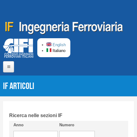
Salta al contenuto principale
English
Italiano
Home
IF Articoli
Chi siamo
Comitato di Redazione
CIFI in breve
Ricerca nelle sezioni IF
Anno
Numero
Linee Guida