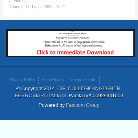
IF Notiziari
Venerdì, 17. Luglio 2026 - 18:21
Privacy Policy
Area Privata
Mappa del sito
© Copyright 2014
CIFI COLLEGIO INGEGNERI
FERROVIARI ITALIANI
Partita IVA 00929941003
Powered by
Fastcom Group