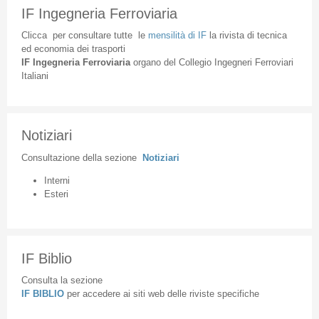
IF Ingegneria Ferroviaria
Clicca
per
consultare
tutte
le
mensilità
di
IF
la
rivista
di
tecnica
ed
economia
dei
trasporti
IF
Ingegneria
Ferroviaria
organo
del
Collegio
Ingegneri
Ferroviari
Italiani
Notiziari
Consultazione
della
sezione
Notiziari
Interni
Esteri
IF Biblio
Consulta la sezione
IF BIBLIO
per accedere ai siti web delle riviste specifiche