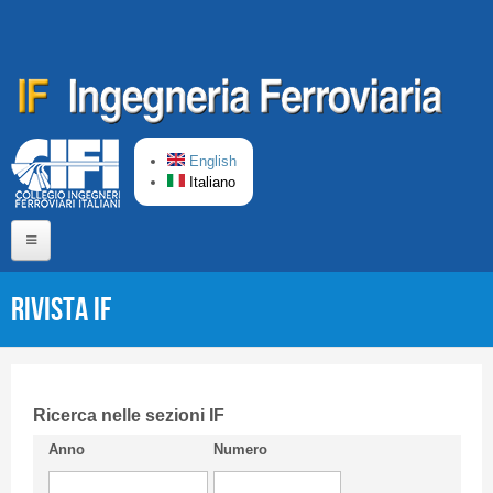
Salta al contenuto principale
English
Italiano
Home
Rivista IF
Chi siamo
Comitato di Redazione
CIFI in breve
Ricerca nelle sezioni IF
Anno
Numero
Linee Guida