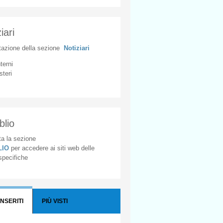
iari
tazione
della
sezione
Notiziari
nterni
steri
blio
a la sezione
BLIO
per accedere ai siti web delle
 specifiche
INSERITI
PIÙ VISTI