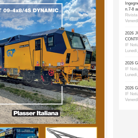
Ingegn
n.7-8 
Rivista
Venerdì
2026 
CONTR
IF Notiz
Lunedì,
2026 
IF Notiz
Lunedì,
2026 
IF Notiz
Venerdì