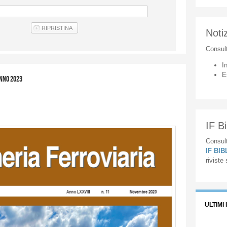
Notiz
Consul
I
E
anno 2023
IF Bi
Consult
IF BI
riviste
ULTIMI 