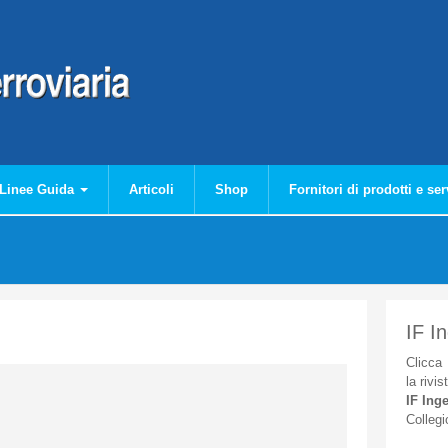
Linee Guida
Articoli
Shop
Fornitori di prodotti e ser
IF I
Clicca
la
rivis
IF
Inge
Collegi