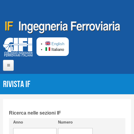
Salta al contenuto principale
English
Italiano
Home
Rivista IF
Chi siamo
Comitato di Redazione
CIFI in breve
Ricerca nelle sezioni IF
Anno
Numero
Linee Guida