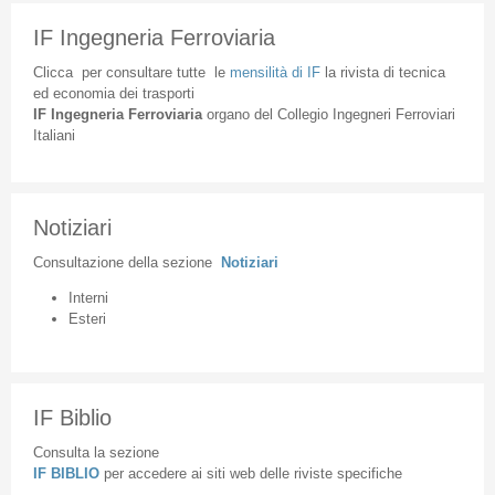
IF Ingegneria Ferroviaria
Clicca
per
consultare
tutte
le
mensilità
di
IF
la
rivista
di
tecnica
ed
economia
dei
trasporti
IF
Ingegneria
Ferroviaria
organo
del
Collegio
Ingegneri
Ferroviari
Italiani
Notiziari
Consultazione
della
sezione
Notiziari
Interni
Esteri
IF Biblio
Consulta la sezione
IF BIBLIO
per accedere ai siti web delle riviste specifiche