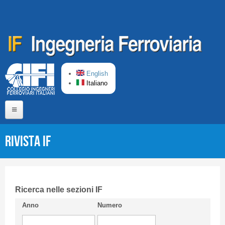
Salta al contenuto principale
English
Italiano
Home
Rivista IF
Chi siamo
Comitato di Redazione
CIFI in breve
Ricerca nelle sezioni IF
Anno
Numero
Linee Guida