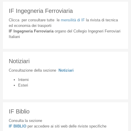
IF Ingegneria Ferroviaria
Clicca
per
consultare
tutte
le
mensilità
di
IF
la
rivista
di
tecnica
ed
economia
dei
trasporti
IF
Ingegneria
Ferroviaria
organo
del
Collegio
Ingegneri
Ferroviari
Italiani
Notiziari
Consultazione
della
sezione
Notiziari
Interni
Esteri
IF Biblio
Consulta la sezione
IF BIBLIO
per accedere ai siti web delle riviste specifiche