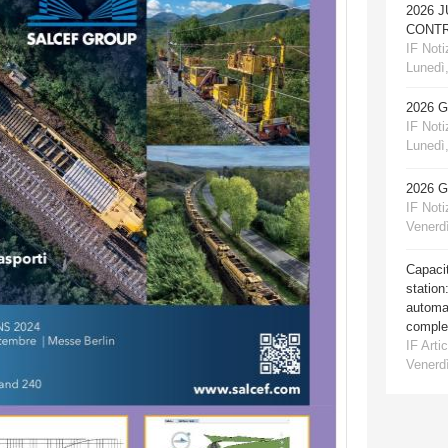
2026 
CONTR
IF Notiz
Lunedì,
2026 
IF Notiz
Lunedì,
2026 
IF Notiz
Venerdì
Capacit
station
automat
comple
IF Artic
Venerdì