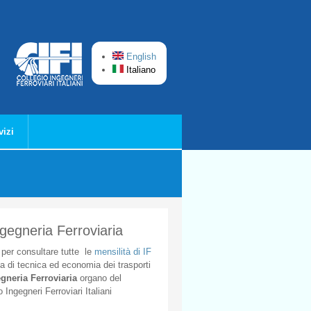
English
Italiano
vizi
ngegneria Ferroviaria
per
consultare
tutte
le
mensilità
di
IF
ta
di
tecnica
ed
economia
dei
trasporti
gneria
Ferroviaria
organo
del
o
Ingegneri
Ferroviari
Italiani