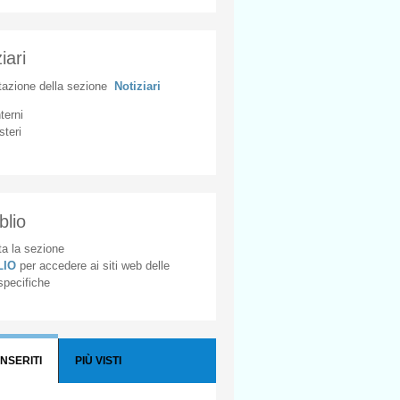
iari
tazione
della
sezione
Notiziari
nterni
steri
blio
a la sezione
BLIO
per accedere ai siti web delle
 specifiche
INSERITI
PIÙ VISTI