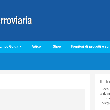
Linee Guida
Articoli
Shop
Fornitori di prodotti e ser
IF I
Clicca
la
rivis
IF
Inge
Collegi