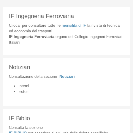
IF Ingegneria Ferroviaria
Clicca
per
consultare
tutte
le
mensilità
di
IF
la
rivista
di
tecnica
ed
economia
dei
trasporti
IF
Ingegneria
Ferroviaria
organo
del
Collegio
Ingegneri
Ferroviari
Italiani
Notiziari
Consultazione
della
sezione
Notiziari
Interni
Esteri
IF Biblio
Consulta la sezione