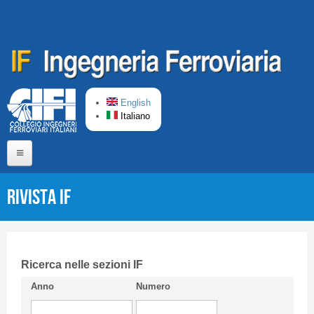
Salta al contenuto principale
English
Italiano
Home
Rivista IF
Chi siamo
Comitato di Redazione
CIFI in breve
Ricerca nelle sezioni IF
Anno
Numero
Linee Guida