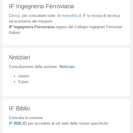
IF Ingegneria Ferroviaria
Clicca
per
consultare
tutte
le
mensilità
di
IF
la
rivista
di
tecnica
ed
economia
dei
trasporti
IF
Ingegneria
Ferroviaria
organo
del
Collegio
Ingegneri
Ferroviari
Italiani
Notiziari
Consultazione
della
sezione
Notiziari
Interni
Esteri
IF Biblio
Consulta la sezione
IF BIBLIO
per accedere ai siti web delle riviste specifiche