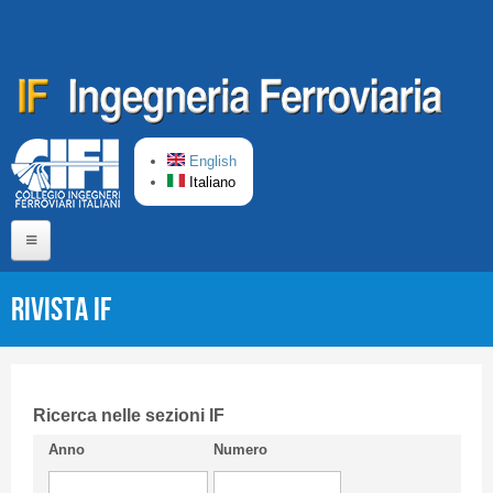
Salta al contenuto principale
English
Italiano
Home
Rivista IF
Chi siamo
Comitato di Redazione
CIFI in breve
Ricerca nelle sezioni IF
Anno
Numero
Linee Guida