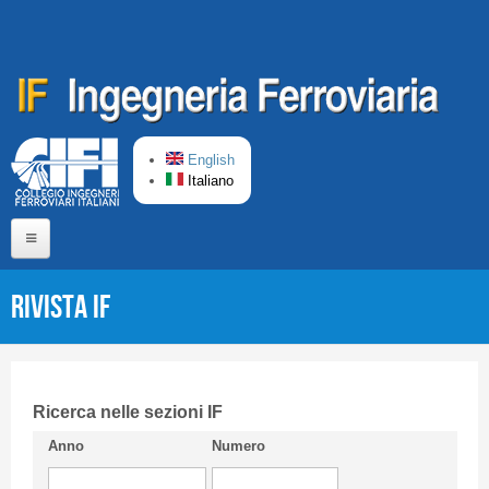
Salta al contenuto principale
English
Italiano
Home
Rivista IF
Chi siamo
Comitato di Redazione
CIFI in breve
Ricerca nelle sezioni IF
Anno
Numero
Linee Guida