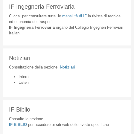
IF Ingegneria Ferroviaria
Clicca
per
consultare
tutte
le
mensilità
di
IF
la
rivista
di
tecnica
ed
economia
dei
trasporti
IF
Ingegneria
Ferroviaria
organo
del
Collegio
Ingegneri
Ferroviari
Italiani
Notiziari
Consultazione
della
sezione
Notiziari
Interni
Esteri
IF Biblio
Consulta la sezione
IF BIBLIO
per accedere ai siti web delle riviste specifiche