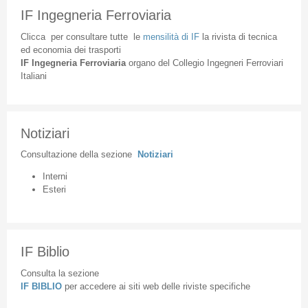
IF Ingegneria Ferroviaria
Clicca
per
consultare
tutte
le
mensilità
di
IF
la
rivista
di
tecnica
ed
economia
dei
trasporti
IF
Ingegneria
Ferroviaria
organo
del
Collegio
Ingegneri
Ferroviari
Italiani
Notiziari
Consultazione
della
sezione
Notiziari
Interni
Esteri
IF Biblio
Consulta la sezione
IF BIBLIO
per accedere ai siti web delle riviste specifiche