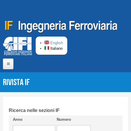
Salta al contenuto principale
English
Italiano
Home
Rivista IF
Chi siamo
Comitato di Redazione
CIFI in breve
Ricerca nelle sezioni IF
Anno
Numero
Linee Guida