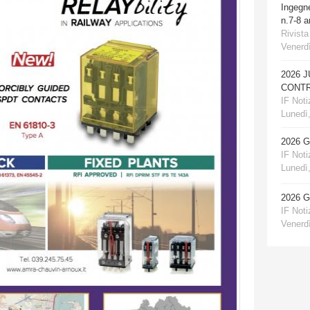
Ingegn
n.7-8 
Rivista
Venerdì
2026 
CONTR
IF Notiz
Lunedì,
2026 
IF Notiz
Lunedì,
2026 
IF Notiz
Venerdì