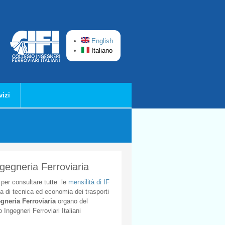
English
Italiano
vizi
ngegneria Ferroviaria
per
consultare
tutte
le
mensilità
di
IF
ta
di
tecnica
ed
economia
dei
trasporti
gneria
Ferroviaria
organo
del
o
Ingegneri
Ferroviari
Italiani