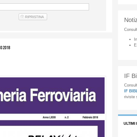
Notiz
Consul
I
E
no 2018
IF Bi
Consult
IF BI
riviste
ULTIMI 