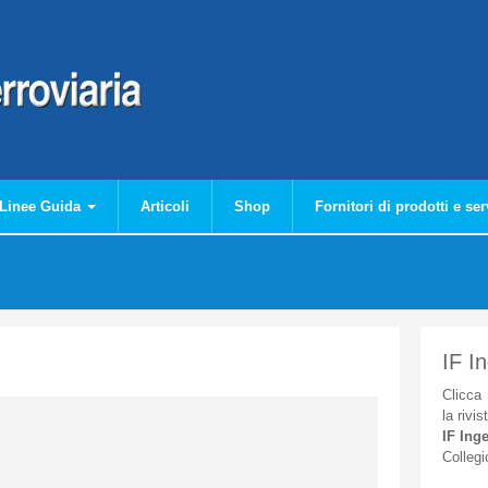
Linee Guida
Articoli
Shop
Fornitori di prodotti e ser
IF I
Clicca
la
rivis
IF
Inge
Collegi