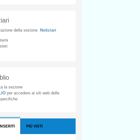
iari
tazione
della
sezione
Notiziari
nterni
steri
blio
a la sezione
BLIO
per accedere ai siti web delle
 specifiche
INSERITI
PIÙ VISTI