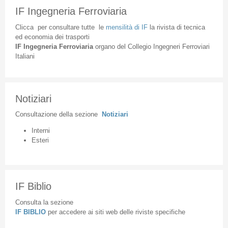
IF Ingegneria Ferroviaria
Clicca
per
consultare
tutte
le
mensilità
di
IF
la
rivista
di
tecnica
ed
economia
dei
trasporti
IF
Ingegneria
Ferroviaria
organo
del
Collegio
Ingegneri
Ferroviari
Italiani
Notiziari
Consultazione
della
sezione
Notiziari
Interni
Esteri
IF Biblio
Consulta la sezione
IF BIBLIO
per accedere ai siti web delle riviste specifiche