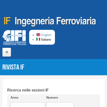
Salta al contenuto principale
English
Italiano
Home
Rivista IF
Chi siamo
Comitato di Redazione
CIFI in breve
Ricerca nelle sezioni IF
Anno
Numero
Linee Guida